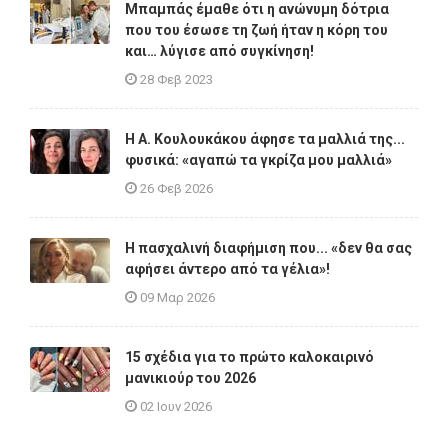
Μπαμπάς έμαθε ότι η ανώνυμη δότρια
που του έσωσε τη ζωή ήταν η κόρη του
και… λύγισε από συγκίνηση!
28 Φεβ 2023
Η A. Κουλουκάκου άφησε τα μαλλιά της...
φυσικά: «αγαπώ τα γκρίζα μου μαλλιά»
26 Φεβ 2026
Η πασχαλινή διαφήμιση που... «δεν θα σας
αφήσει άντερο από τα γέλια»!
09 Μαρ 2026
15 σχέδια για το πρώτο καλοκαιρινό
μανικιούρ του 2026
02 Ιουν 2026