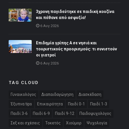
3χρονη παγιδεύτηκε σε παιδική κουζίνα
και πέθανε από ασφυξία!
6 Αυγ 2026
Επιδημία γρίπης Α σε νησιά και
τουριστικούς προορισμούς: τι συνιστούν
οι γιατροί
6 Αυγ 2026
TAG CLOUD
Γυναικολόγος
Διαπαιδαγώγηση
Διασκέδαση
Έξυπνα tips
Επικαιρότητα
Παιδί 0-1
Παιδί 1-3
Παιδί 3-6
Παιδί 6-9
Παιδί 9-12
Παιδοψυχολόγος
Σεξ και σχέσεις
Τοκετός
Χιούμορ
Ψυχολογία