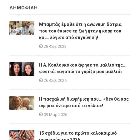
ΔΗΜΟΦΙΛΗ
Μπαμπάς έμαθε ότι η ανώνυμη δότρια
που του έσωσε τη ζωή ήταν η κόρη του
και… λύγισε από συγκίνηση!
28 Φεβ 2023
Η A. Κουλουκάκου άφησε τα μαλλιά της...
φυσικά: «αγαπώ τα γκρίζα μου μαλλιά»
26 Φεβ 2026
Η πασχαλινή διαφήμιση που... «δεν θα σας
αφήσει άντερο από τα γέλια»!
09 Μαρ 2026
15 σχέδια για το πρώτο καλοκαιρινό
μανικιούρ του 2026