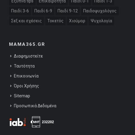
Έξυπνα tips
Επικαιρότητα
Παιδί 0-1
Παιδί 1-3
Παιδί 3-6
Παιδί 6-9
Παιδί 9-12
Παιδοψυχολόγος
Σεξ και σχέσεις
Τοκετός
Χιούμορ
Ψυχολογία
MAMA365.GR
Διαφημιστείτε
Ταυτότητα
Επικοινωνία
Όροι Χρήσης
Sitemap
Προσωπικά Δεδομένα