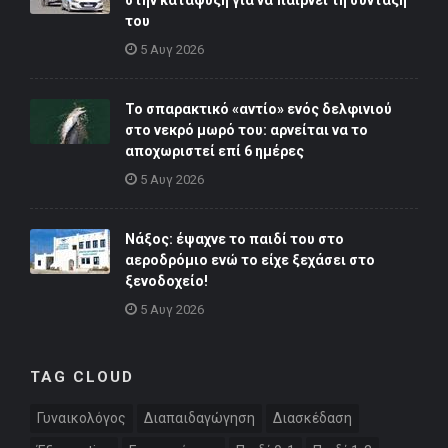
στην κατάψυξη για να παίρνει τη σύνταξή
του
5 Αυγ 2026
Το σπαρακτικό «αντίο» ενός δελφινιού
στο νεκρό μωρό του: αρνείται να το
αποχωριστεί επί 6 ημέρες
5 Αυγ 2026
Νάξος: έψαχνε το παιδί του στο
αεροδρόμιο ενώ το είχε ξεχάσει στο
ξενοδοχείο!
5 Αυγ 2026
TAG CLOUD
Γυναικολόγος
Διαπαιδαγώγηση
Διασκέδαση