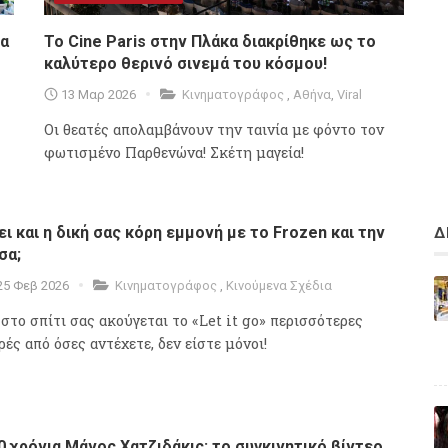
θα
To Cine Paris στην Πλάκα διακρίθηκε ως το
καλύτερο θερινό σινεμά του κόσμου!
13 Μαρ 2026
Κινηματογράφος
,
Αθήνα
,
Viral
Οι θεατές απολαμβάνουν την ταινία με φόντο τον
φωτισμένο Παρθενώνα! Σκέτη μαγεία!
ει και η δική σας κόρη εμμονή με το Frozen και την
Δ
σα;
25 Φεβ 2026
Κινηματογράφος
,
Κινούμενα Σχέδια
 στο σπίτι σας ακούγεται το «Let it go» περισσότερες
ρές από όσες αντέχετε, δεν είστε μόνοι!
0 χρόνια Μάνος Χατζιδάκις: το συγκινητικό βίντεο