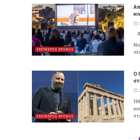
Απ
κι
Να
ΕΛΕΥΘΕΡΟΣ ΧΡΟΝΟΣ
πλ
Ο 
στ
Ήθ
κα
πτ
ΕΛΕΥΘΕΡΟΣ ΧΡΟΝΟΣ