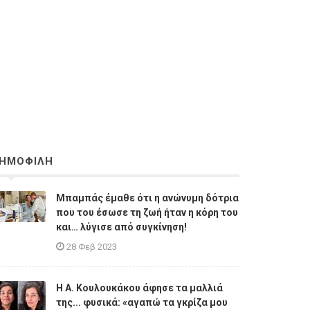
ΗΜΟΦΙΛΗ
Μπαμπάς έμαθε ότι η ανώνυμη δότρια
που του έσωσε τη ζωή ήταν η κόρη του
και… λύγισε από συγκίνηση!
28 Φεβ 2023
Η A. Κουλουκάκου άφησε τα μαλλιά
της... φυσικά: «αγαπώ τα γκρίζα μου