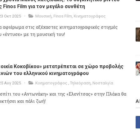
ς Finos Film για τον μεγάλο συνθέτη
23 Οκτ 2025
Μουσική
,
Finos Film
,
Κινηματογράφος
α αφιέρωμα στις αξέχαστες κινηματογραφικές στιγμές
υ «έντυσε» με τη μουσική του!
«οικία Κοκοβίκου» μετατρέπεται σε χώρο προβολής
ινιών του ελληνικού κινηματογράφου
25 Αυγ 2025
Κινηματογράφος
,
Τηλεόραση
,
Νοσταλγία
 σπίτι του «Αντωνάκη» και της «Ελενίτσας» στην Πλάκα θα
οκτήσει και πάλι ζωή!
Α