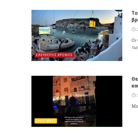
Το
βρ
Οι
τω
ΕΛΕΥΘΕΡΟΣ ΧΡΟΝΟΣ
Θε
κα
Με
ΟΛΟΙ ΜΑΖΙ