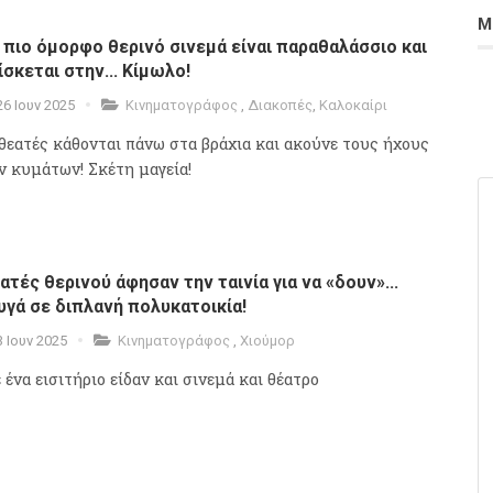
Μ
 πιο όμορφο θερινό σινεμά είναι παραθαλάσσιο και
ίσκεται στην... Κίμωλο!
26 Ιουν 2025
Κινηματογράφος
,
Διακοπές
,
Καλοκαίρι
 θεατές κάθονται πάνω στα βράχια και ακούνε τους ήχους
ν κυμάτων! Σκέτη μαγεία!
ατές θερινού άφησαν την ταινία για να «δουν»...
υγά σε διπλανή πολυκατοικία!
3 Ιουν 2025
Κινηματογράφος
,
Χιούμορ
 ένα εισιτήριο είδαν και σινεμά και θέατρο