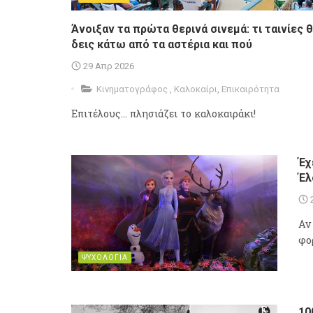
Άνοιξαν τα πρώτα θερινά σινεμά: τι ταινίες 
δεις κάτω από τα αστέρια και πού
29 Απρ 2026
Κινηματογράφος
,
Καλοκαίρι
,
Επικαιρότητα
Επιτέλους... πλησιάζει το καλοκαιράκι!
Έχ
Έλ
Αν
φο
ΨΥΧΟΛΟΓΙΑ
10