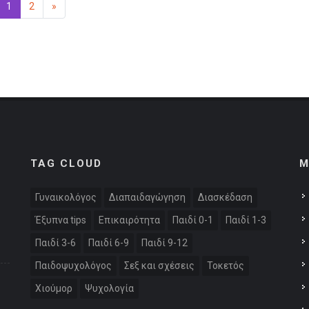
οηγούμενη
1
(επιλεγμένη)
2
»
Επόμενη
TAG CLOUD
M
Γυναικολόγος
Διαπαιδαγώγηση
Διασκέδαση
Έξυπνα tips
Επικαιρότητα
Παιδί 0-1
Παιδί 1-3
Παιδί 3-6
Παιδί 6-9
Παιδί 9-12
Παιδοψυχολόγος
Σεξ και σχέσεις
Τοκετός
Χιούμορ
Ψυχολογία