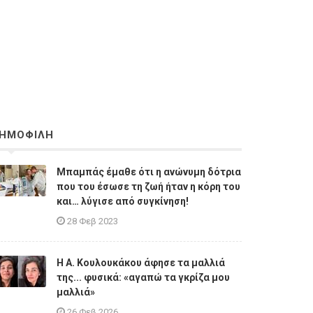
ΗΜΟΦΙΛΗ
Μπαμπάς έμαθε ότι η ανώνυμη δότρια
που του έσωσε τη ζωή ήταν η κόρη του
και… λύγισε από συγκίνηση!
28 Φεβ 2023
Η A. Κουλουκάκου άφησε τα μαλλιά
της... φυσικά: «αγαπώ τα γκρίζα μου
μαλλιά»
26 Φεβ 2026