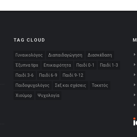
TAG CLOUD
M
Γυναικολόγος
Διαπαιδαγώγηση
Διασκέδαση
Έξυπνα tips
Επικαιρότητα
Παιδί 0-1
Παιδί 1-3
Παιδί 3-6
Παιδί 6-9
Παιδί 9-12
Παιδοψυχολόγος
Σεξ και σχέσεις
Τοκετός
Χιούμορ
Ψυχολογία
: