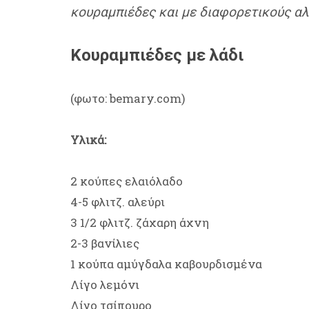
κουραμπιέδες και με διαφορετικούς αλ
Κουραμπιέδες με λάδι
(φωτο: bemary.com)
Υλικά:
2 κούπες ελαιόλαδο
4-5 φλιτζ. αλεύρι
3 1/2 φλιτζ. ζάχαρη άχνη
2-3 βανίλιες
1 κούπα αμύγδαλα καβουρδισμένα
Λίγο λεμόνι
Λίγο τσίπουρο