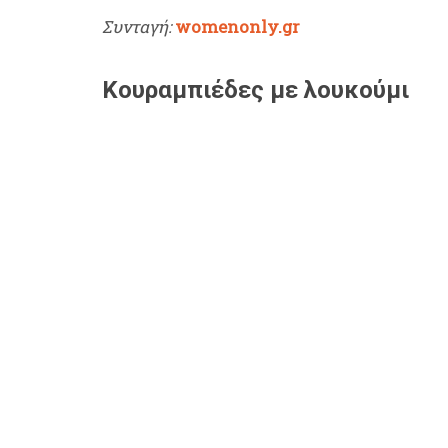
Συνταγή:
womenonly.gr
Κουραμπιέδες με λουκούμι