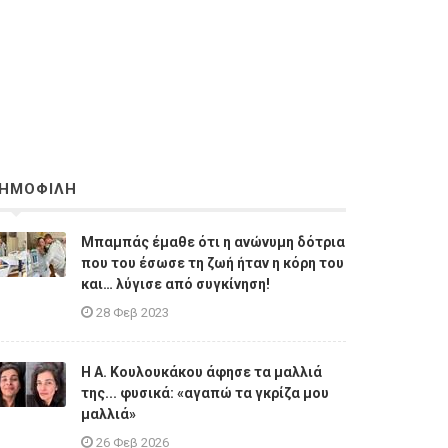
ΗΜΟΦΙΛΗ
Μπαμπάς έμαθε ότι η ανώνυμη δότρια
που του έσωσε τη ζωή ήταν η κόρη του
και… λύγισε από συγκίνηση!
28 Φεβ 2023
Η A. Κουλουκάκου άφησε τα μαλλιά
της... φυσικά: «αγαπώ τα γκρίζα μου
μαλλιά»
26 Φεβ 2026