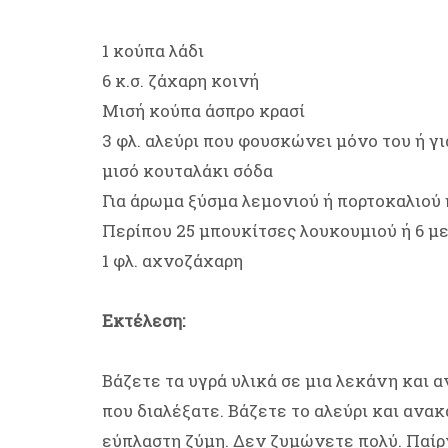
1 κούπα λάδι
6 κ.σ. ζάχαρη κοινή
Μισή κούπα άσπρο κρασί
3 φλ. αλεύρι που φουσκώνει μόνο του ή γι
μισό κουταλάκι σόδα
Για άρωμα ξύσμα λεμονιού ή πορτοκαλιού
Περίπου 25 μπουκίτσες λουκουμιού ή 6 μ
1 φλ. αχνοζάχαρη
Εκτέλεση:
Βάζετε τα υγρά υλικά σε μια λεκάνη και 
που διαλέξατε. Βάζετε το αλεύρι και ανακ
εύπλαστη ζύμη. Δεν ζυμώνετε πολύ. Παίρ