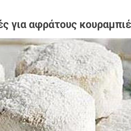
ές για αφράτους κουραμπι