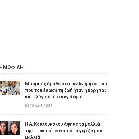
ΗΜΟΦΙΛΗ
Μπαμπάς έμαθε ότι η ανώνυμη δότρια
που του έσωσε τη ζωή ήταν η κόρη του
και… λύγισε από συγκίνηση!
28 Φεβ 2023
Η A. Κουλουκάκου άφησε τα μαλλιά
της... φυσικά: «αγαπώ τα γκρίζα μου
μαλλιά»