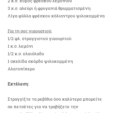
2 κ.σ. χυμός φρέσκου λεμονιού
3 κ.σ. αλεύρι ή φρυγανιά θρυμματισμένη
Λίγα φύλλα φρέσκου κόλιαντρου ψιλοκομμένα
Για τη σος γιαουρτιού:
1/2 φλ. στραγγιστού γιαουρτιού
1 κ.σ. λεμόνι
1/2 κ.σ. ελαιόλαδο
1 σκελίδα σκόρδο ψιλοκομμένη
Αλατοπίπερο
Εκτέλεση:
Στραγγίξτε τα ρεβίθια όσο καλύτερα μπορείτε
σε πετσέτες για να τραβήξετε την