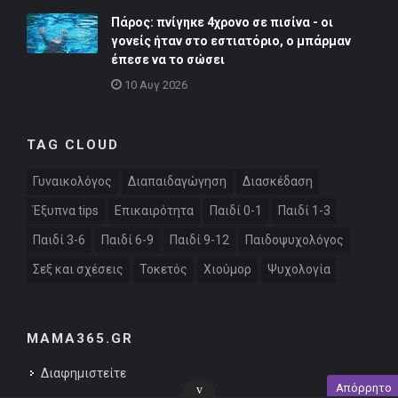
Πάρος: πνίγηκε 4χρονο σε πισίνα - οι
γονείς ήταν στο εστιατόριο, ο μπάρμαν
έπεσε να το σώσει
10 Αυγ 2026
TAG CLOUD
Γυναικολόγος
Διαπαιδαγώγηση
Διασκέδαση
Έξυπνα tips
Επικαιρότητα
Παιδί 0-1
Παιδί 1-3
Παιδί 3-6
Παιδί 6-9
Παιδί 9-12
Παιδοψυχολόγος
Σεξ και σχέσεις
Τοκετός
Χιούμορ
Ψυχολογία
MAMA365.GR
Διαφημιστείτε
Απόρρητο
v