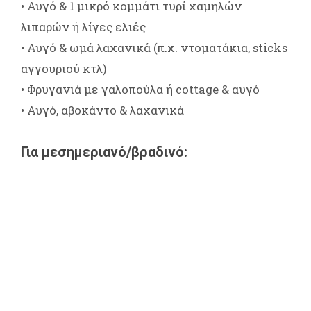
• Αυγό & 1 μικρό κομμάτι τυρί χαμηλών
λιπαρών ή λίγες ελιές
• Αυγό & ωμά λαχανικά (π.χ. ντοματάκια, sticks
αγγουριού κτλ)
• Φρυγανιά με γαλοπούλα ή cottage & αυγό
• Αυγό, αβοκάντο & λαχανικά
Για μεσημεριανό/βραδινό: