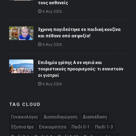
τους ασθενείς
6 Αυγ 2026
3χρονη παγιδεύτηκε σε παιδική κουζίνα
και πέθανε από ασφυξία!
6 Αυγ 2026
Επιδημία γρίπης Α σε νησιά και
τουριστικούς προορισμούς: τι συνιστούν
οι γιατροί
6 Αυγ 2026
TAG CLOUD
Γυναικολόγος
Διαπαιδαγώγηση
Διασκέδαση
Έξυπνα tips
Επικαιρότητα
Παιδί 0-1
Παιδί 1-3