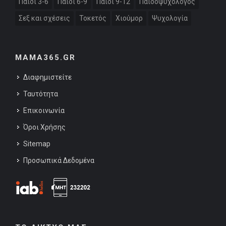
Παιδί 3-6
Παιδί 6-9
Παιδί 9-12
Παιδοψυχολόγος
Σεξ και σχέσεις
Τοκετός
Χιούμορ
Ψυχολογία
MAMA365.GR
Διαφημιστείτε
Ταυτότητα
Επικοινωνία
Όροι Χρήσης
Sitemap
Προσωπικά Δεδομένα