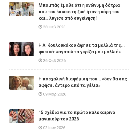
Μπαμπάς έμαθε ότι η ανώνυμη δότρια
που του έσωσε τη ζωή ήταν η κόρη του
και… λύγισε από συγκίνηση!
28 Φεβ 2023
Η A. Κουλουκάκου άφησε τα μαλλιά της...
φυσικά: «αγαπώ τα γκρίζα μου μαλλιά»
26 Φεβ 2026
Η πασχαλινή διαφήμιση που... «δεν θα σας
αφήσει άντερο από τα γέλια»!
09 Μαρ 2026
15 σχέδια για το πρώτο καλοκαιρινό
μανικιούρ του 2026
02 Ιουν 2026