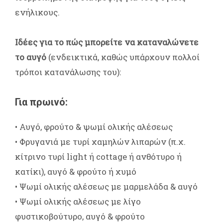
ενήλικους.
Ιδέες για το πώς μπορείτε να καταναλώνετε
το αυγό
(ενδεικτικά, καθώς υπάρχουν πολλοί
τρόποι κατανάλωσης του):
Για πρωινό:
• Αυγό, φρούτο & ψωμί ολικής αλέσεως
• Φρυγανιά με τυρί χαμηλών λιπαρών (π.χ.
κίτρινο τυρί light ή cottage ή ανθότυρο ή
κατίκι), αυγό & φρούτο ή χυμό
• Ψωμί ολικής αλέσεως με μαρμελάδα & αυγό
• Ψωμί ολικής αλέσεως με λίγο
φυστικοβούτυρο, αυγό & φρούτο