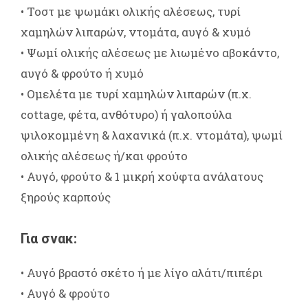
• Τοστ με ψωμάκι ολικής αλέσεως, τυρί
χαμηλών λιπαρών, ντομάτα, αυγό & χυμό
• Ψωμί ολικής αλέσεως με λιωμένο αβοκάντο,
αυγό & φρούτο ή χυμό
• Ομελέτα με τυρί χαμηλών λιπαρών (π.χ.
cottage, φέτα, ανθότυρο) ή γαλοπούλα
ψιλοκομμένη & λαχανικά (π.χ. ντομάτα), ψωμί
ολικής αλέσεως ή/και φρούτο
• Αυγό, φρούτο & 1 μικρή χούφτα ανάλατους
ξηρούς καρπούς
Για σνακ:
• Αυγό βραστό σκέτο ή με λίγο αλάτι/πιπέρι
• Αυγό & φρούτο