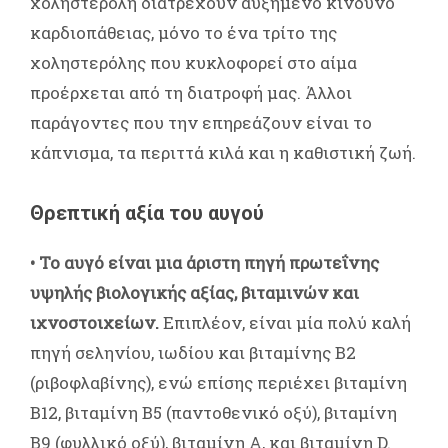
χοληστερόλη διατρέχουν αυξημένο κίνδυνο
καρδιοπάθειας, μόνο το ένα τρίτο της
χοληστερόλης που κυκλοφορεί στο αίμα
προέρχεται από τη διατροφή μας. Άλλοι
παράγοντες που την επηρεάζουν είναι το
κάπνισμα, τα περιττά κιλά και η καθιστική ζωή.
Θρεπτική αξία του αυγού
• Το αυγό είναι μια άριστη πηγή πρωτεΐνης
υψηλής βιολογικής αξίας, βιταμινών και
ιχνοστοιχείων.
Επιπλέον, είναι μία πολύ καλή
πηγή σεληνίου, ιωδίου και βιταμίνης Β2
(ριβοφλαβίνης), ενώ επίσης περιέχει βιταμίνη
Β12, βιταμίνη Β5 (παντοθενικό οξύ), βιταμίνη
Β9 (φυλλικό οξύ), βιταμίνη Α, και βιταμίνη D.