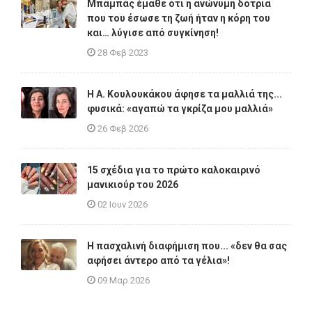
Μπαμπάς έμαθε ότι η ανώνυμη δότρια
που του έσωσε τη ζωή ήταν η κόρη του
και… λύγισε από συγκίνηση!
28 Φεβ 2023
Η A. Κουλουκάκου άφησε τα μαλλιά της...
φυσικά: «αγαπώ τα γκρίζα μου μαλλιά»
26 Φεβ 2026
15 σχέδια για το πρώτο καλοκαιρινό
μανικιούρ του 2026
02 Ιουν 2026
Η πασχαλινή διαφήμιση που... «δεν θα σας
αφήσει άντερο από τα γέλια»!
09 Μαρ 2026