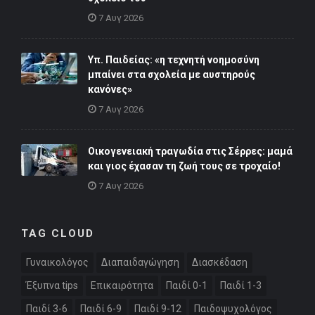
7 Αυγ 2026
Υπ. Παιδείας: «η τεχνητή νοημοσύνη
μπαίνει στα σχολεία με αυστηρούς
κανόνες»
7 Αυγ 2026
Οικογενειακή τραγωδία στις Σέρρες: μαμά
και γιος έχασαν τη ζωή τους σε τροχαίο!
7 Αυγ 2026
TAG CLOUD
Γυναικολόγος
Διαπαιδαγώγηση
Διασκέδαση
Έξυπνα tips
Επικαιρότητα
Παιδί 0-1
Παιδί 1-3
Παιδί 3-6
Παιδί 6-9
Παιδί 9-12
Παιδοψυχολόγος