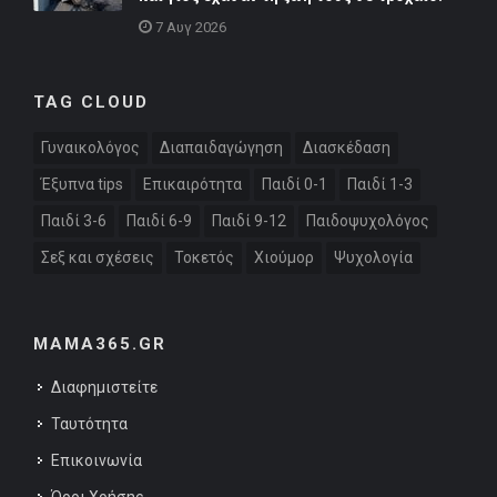
7 Αυγ 2026
TAG CLOUD
Γυναικολόγος
Διαπαιδαγώγηση
Διασκέδαση
Έξυπνα tips
Επικαιρότητα
Παιδί 0-1
Παιδί 1-3
Παιδί 3-6
Παιδί 6-9
Παιδί 9-12
Παιδοψυχολόγος
Σεξ και σχέσεις
Τοκετός
Χιούμορ
Ψυχολογία
MAMA365.GR
Διαφημιστείτε
Ταυτότητα
Επικοινωνία
Όροι Χρήσης