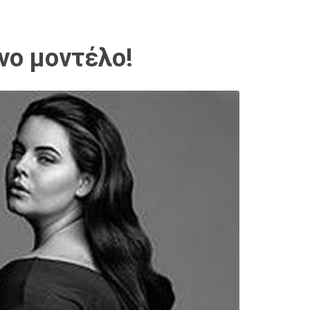
νο μοντέλο!