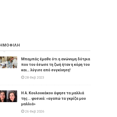
ΗΜΟΦΙΛΗ
Μπαμπάς έμαθε ότι η ανώνυμη δότρια
που του έσωσε τη ζωή ήταν η κόρη του
και… λύγισε από συγκίνηση!
28 Φεβ 2023
Η A. Κουλουκάκου άφησε τα μαλλιά
της... φυσικά: «αγαπώ τα γκρίζα μου
μαλλιά»
26 Φεβ 2026