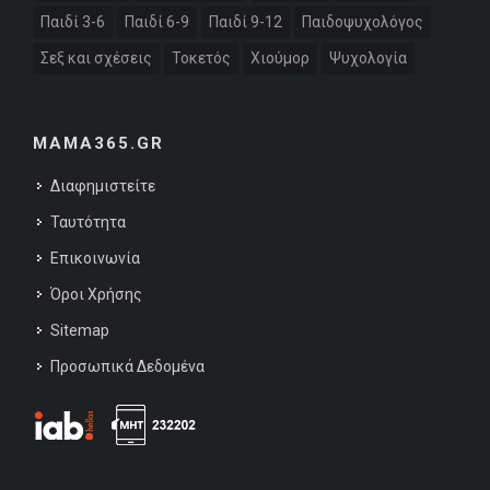
Παιδί 3-6
Παιδί 6-9
Παιδί 9-12
Παιδοψυχολόγος
Σεξ και σχέσεις
Τοκετός
Χιούμορ
Ψυχολογία
MAMA365.GR
Διαφημιστείτε
Ταυτότητα
Επικοινωνία
Όροι Χρήσης
Sitemap
Προσωπικά Δεδομένα