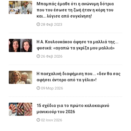
Μπαμπάς έμαθε ότι η ανώνυμη δότρια
που του έσωσε τη ζωή ήταν η κόρη του
και… λύγισε από συγκίνηση!
28 Φεβ 2023
Η A. Κουλουκάκου άφησε τα μαλλιά της...
φυσικά: «αγαπώ τα γκρίζα μου μαλλιά»
26 Φεβ 2026
Η πασχαλινή διαφήμιση που... «δεν θα σας
αφήσει άντερο από τα γέλια»!
09 Μαρ 2026
15 σχέδια για το πρώτο καλοκαιρινό
μανικιούρ του 2026
02 Ιουν 2026