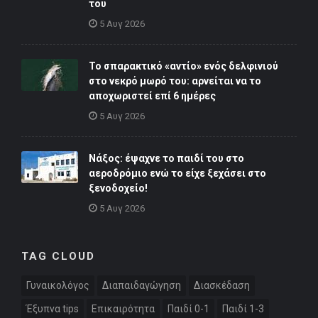
του
5 Αυγ 2026
Το σπαρακτικό «αντίο» ενός δελφινιού
στο νεκρό μωρό του: αρνείται να το
αποχωριστεί επί 6 ημέρες
5 Αυγ 2026
Νάξος: έψαχνε το παιδί του στο
αεροδρόμιο ενώ το είχε ξεχάσει στο
ξενοδοχείο!
5 Αυγ 2026
TAG CLOUD
Γυναικολόγος
Διαπαιδαγώγηση
Διασκέδαση
Έξυπνα tips
Επικαιρότητα
Παιδί 0-1
Παιδί 1-3