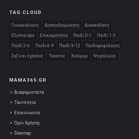
TAG CLOUD
Γυναικολόγος
Διαπαιδαγώγηση
Διασκέδαση
Έξυπνα tips
Επικαιρότητα
Παιδί 0-1
Παιδί 1-3
Παιδί 3-6
Παιδί 6-9
Παιδί 9-12
Παιδοψυχολόγος
Σεξ και σχέσεις
Τοκετός
Χιούμορ
Ψυχολογία
MAMA365.GR
Διαφημιστείτε
Ταυτότητα
Επικοινωνία
Όροι Χρήσης
Sitemap