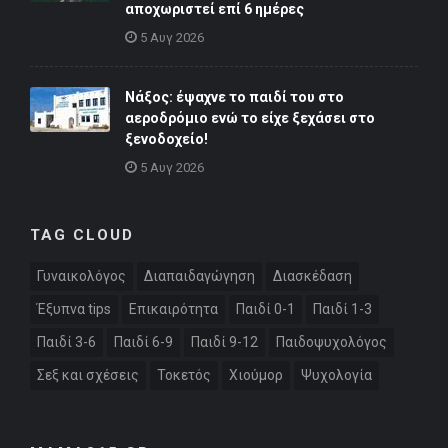
αποχωριστεί επί 6 ημέρες
5 Αυγ 2026
Νάξος: έψαχνε το παιδί του στο
αεροδρόμιο ενώ το είχε ξεχάσει στο
ξενοδοχείο!
5 Αυγ 2026
TAG CLOUD
Γυναικολόγος
Διαπαιδαγώγηση
Διασκέδαση
Έξυπνα tips
Επικαιρότητα
Παιδί 0-1
Παιδί 1-3
Παιδί 3-6
Παιδί 6-9
Παιδί 9-12
Παιδοψυχολόγος
Σεξ και σχέσεις
Τοκετός
Χιούμορ
Ψυχολογία