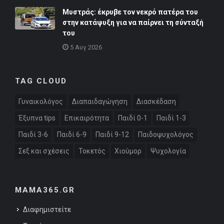
Μυστράς: έκρυβε τον νεκρό πατέρα του
στην κατάψυξη για να παίρνει τη σύνταξή
του
5 Αυγ 2026
TAG CLOUD
Γυναικολόγος
Διαπαιδαγώγηση
Διασκέδαση
Έξυπνα tips
Επικαιρότητα
Παιδί 0-1
Παιδί 1-3
Παιδί 3-6
Παιδί 6-9
Παιδί 9-12
Παιδοψυχολόγος
Σεξ και σχέσεις
Τοκετός
Χιούμορ
Ψυχολογία
MAMA365.GR
Διαφημιστείτε