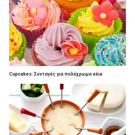
Cupcakes: Συνταγές για πολύχρωμα κέικ