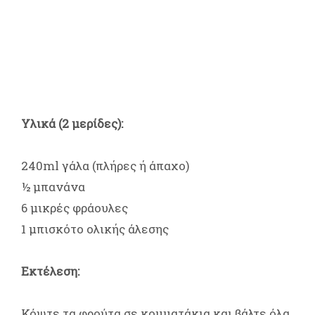
Υλικά (2 μερίδες):
240ml γάλα (πλήρες ή άπαχο)
½ μπανάνα
6 μικρές φράουλες
1 μπισκότο ολικής άλεσης
Εκτέλεση:
Κόψτε τα φρούτα σε κομματάκια και βάλτε όλα