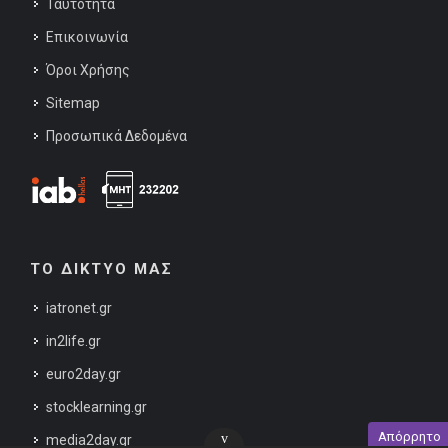
Ταυτότητα
Επικοινωνία
Όροι Χρήσης
Sitemap
Προσωπικά Δεδομένα
ΤΟ ΔΙΚΤΥΟ ΜΑΣ
iatronet.gr
in2life.gr
euro2day.gr
stocklearning.gr
Απόρρητο
v
media2day.gr