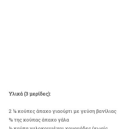
Υλικά (3 μερίδες):
2 ¼ κούπες άπαχο γιαούρτι με γεύση βανίλιας
¾ της κούπας άπαχο γάλα
½ κούπα ψιλοκομμένοι χουρμάδες (χωρίς