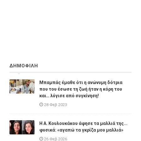
ΔΗΜΟΦΙΛΗ
Μπαμπάς έμαθε ότι η ανώνυμη δότρια
που του έσωσε τη ζωή ήταν η κόρη του
και… λύγισε από συγκίνηση!
28 Φεβ 2023
Η A. Κουλουκάκου άφησε τα μαλλιά της...
φυσικά: «αγαπώ τα γκρίζα μου μαλλιά»
26 Φεβ 2026