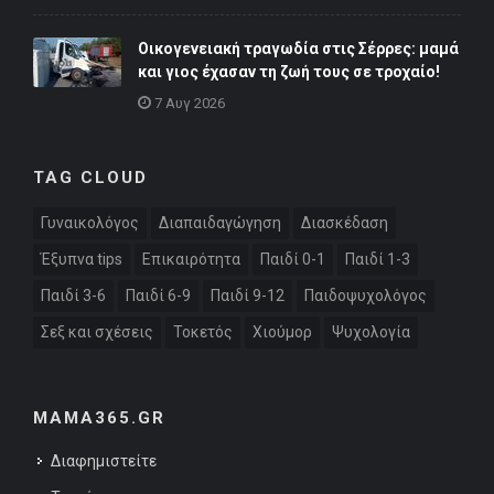
Οικογενειακή τραγωδία στις Σέρρες: μαμά
και γιος έχασαν τη ζωή τους σε τροχαίο!
7 Αυγ 2026
TAG CLOUD
Γυναικολόγος
Διαπαιδαγώγηση
Διασκέδαση
Έξυπνα tips
Επικαιρότητα
Παιδί 0-1
Παιδί 1-3
Παιδί 3-6
Παιδί 6-9
Παιδί 9-12
Παιδοψυχολόγος
Σεξ και σχέσεις
Τοκετός
Χιούμορ
Ψυχολογία
MAMA365.GR
Διαφημιστείτε