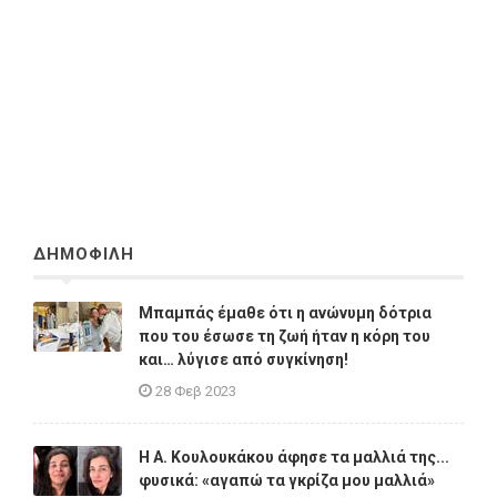
ΔΗΜΟΦΙΛΗ
Μπαμπάς έμαθε ότι η ανώνυμη δότρια
που του έσωσε τη ζωή ήταν η κόρη του
και… λύγισε από συγκίνηση!
28 Φεβ 2023
Η A. Κουλουκάκου άφησε τα μαλλιά της...
φυσικά: «αγαπώ τα γκρίζα μου μαλλιά»