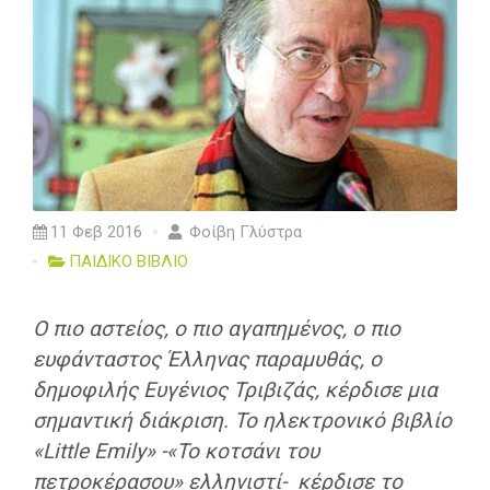
11 Φεβ 2016
Φοίβη Γλύστρα
ΠΑΙΔΙΚΟ ΒΙΒΛΙΟ
Ο πιο αστείος, ο πιο αγαπημένος, ο πιο
ευφάνταστος Έλληνας παραμυθάς, ο
δημοφιλής Ευγένιος Τριβιζάς, κέρδισε μια
σημαντική διάκριση. To ηλεκτρονικό βιβλίο
«Little Emily» -«Το κοτσάνι του
πετροκέρασου» ελληνιστί- κέρδισε το