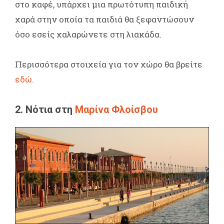
στο καφέ, υπάρχει μια πρωτότυπη παιδική
χαρά στην οποία τα παιδιά θα ξεφαντώσουν
όσο εσείς χαλαρώνετε στη λιακάδα.
Περισσότερα στοιχεία για τον χώρο θα βρείτε
εδώ.
2. Νότια στη
Μαρίνα Φλοίσβου