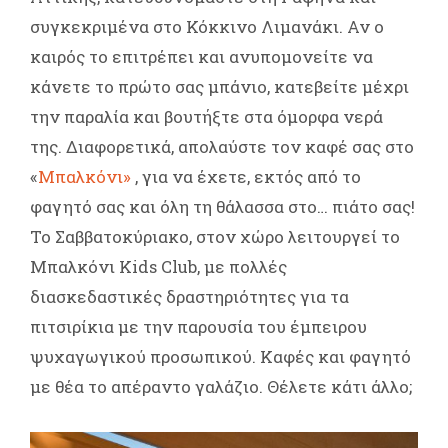
συγκεκριμένα στο Κόκκινο Λιμανάκι. Αν ο
καιρός το επιτρέπει και ανυπομονείτε να
κάνετε το πρώτο σας μπάνιο, κατεβείτε μέχρι
την παραλία και βουτήξτε στα όμορφα νερά
της. Διαφορετικά, απολαύστε τον καφέ σας στο
«
Μπαλκόνι»
, για να έχετε, εκτός από το
φαγητό σας και όλη τη θάλασσα στο… πιάτο σας!
Το Σαββατοκύριακο, στον χώρο λειτουργεί το
Μπαλκόνι Kids Club, με πολλές
διασκεδαστικές δραστηριότητες για τα
πιτσιρίκια με την παρουσία του έμπειρου
ψυχαγωγικού προσωπικού. Καφές και φαγητό
με θέα το απέραντο γαλάζιο. Θέλετε κάτι άλλο;