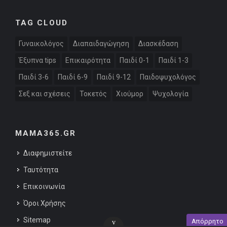
TAG CLOUD
Γυναικολόγος
Διαπαιδαγώγηση
Διασκέδαση
Έξυπνα tips
Επικαιρότητα
Παιδί 0-1
Παιδί 1-3
Παιδί 3-6
Παιδί 6-9
Παιδί 9-12
Παιδοψυχολόγος
Σεξ και σχέσεις
Τοκετός
Χιούμορ
Ψυχολογία
MAMA365.GR
Διαφημιστείτε
Ταυτότητα
Επικοινωνία
Όροι Χρήσης
Sitemap
Απόρρητο
v