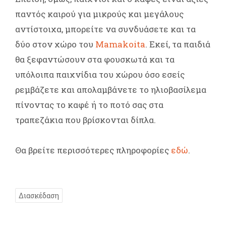
παντός καιρού για μικρούς και μεγάλους
αντίστοιχα, μπορείτε να συνδυάσετε και τα
δύο στον χώρο του
Mamakoita
. Εκεί, τα παιδιά
θα ξεφαντώσουν στα φουσκωτά και τα
υπόλοιπα παιχνίδια του χώρου όσο εσείς
ρεμβάζετε και απολαμβάνετε το ηλιοβασίλεμα
πίνοντας το καφέ ή το ποτό σας στα
τραπεζάκια που βρίσκονται δίπλα.
Θα βρείτε περισσότερες πληροφορίες
εδώ
.
Διασκέδαση