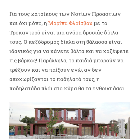
Για τους κατοίκους των Νοτίων Προαστίων
και όχι μόνο, η
Μαρίνα Φλοίσβου
με το
Τροκαντερό είναι μια ανάσα δροσιάς δίπλα
τους. Ο πεζόδρομος δίπλα στη θάλασσα είναι
ιδανικός για να κάνετε βόλτα και να χαζέψετε
τις βάρκες! Παράλληλα, τα παιδιά μπορούν να
τρέξουν και να παίξουν ενώ, αν δεν
αποχωρίζονται το ποδήλατό τους, η
ποδηλατάδα πλάι στο κύμα θα τα ενθουσιάσει.