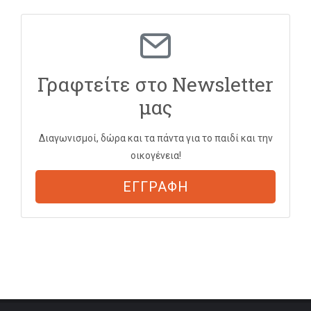
Γραφτείτε στο Newsletter
μας
Διαγωνισμοί, δώρα και τα πάντα για το παιδί και την
οικογένεια!
ΕΓΓΡΑΦΗ