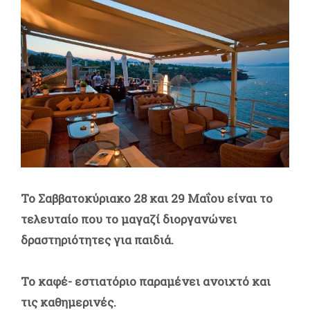
Το Σαββατοκύριακο 28 και 29 Μαΐου είναι το
τελευταίο που το μαγαζί διοργανώνει
δραστηριότητες για παιδιά.
Το καφέ- εστιατόριο παραμένει ανοιχτό και
τις καθημερινές.