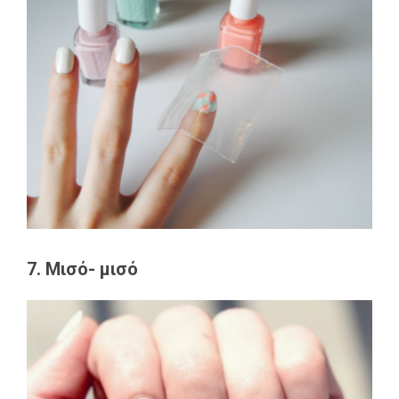
7. Μισό- μισό