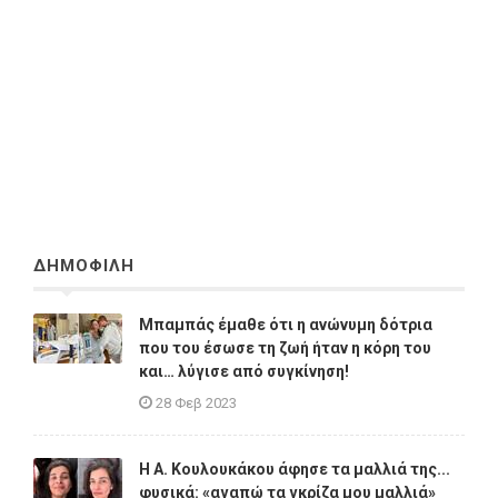
ΔΗΜΟΦΙΛΗ
Μπαμπάς έμαθε ότι η ανώνυμη δότρια
που του έσωσε τη ζωή ήταν η κόρη του
και… λύγισε από συγκίνηση!
28 Φεβ 2023
Η A. Κουλουκάκου άφησε τα μαλλιά της...
φυσικά: «αγαπώ τα γκρίζα μου μαλλιά»