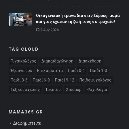
Οικογενειακή τραγωδία στις Σέρρες: μαμά
και γιος έχασαν τη ζωή τους σε τροχαίο!
7 Αυγ 2026
TAG CLOUD
Γυναικολόγος
Διαπαιδαγώγηση
Διασκέδαση
Έξυπνα tips
Επικαιρότητα
Παιδί 0-1
Παιδί 1-3
Παιδί 3-6
Παιδί 6-9
Παιδί 9-12
Παιδοψυχολόγος
Σεξ και σχέσεις
Τοκετός
Χιούμορ
Ψυχολογία
MAMA365.GR
Διαφημιστείτε