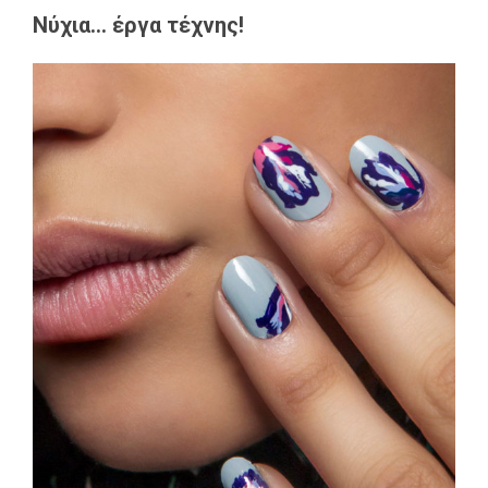
Νύχια… έργα τέχνης!