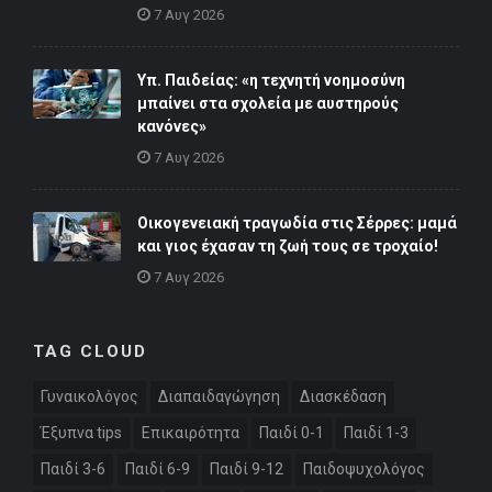
7 Αυγ 2026
Υπ. Παιδείας: «η τεχνητή νοημοσύνη
μπαίνει στα σχολεία με αυστηρούς
κανόνες»
7 Αυγ 2026
Οικογενειακή τραγωδία στις Σέρρες: μαμά
και γιος έχασαν τη ζωή τους σε τροχαίο!
7 Αυγ 2026
TAG CLOUD
Γυναικολόγος
Διαπαιδαγώγηση
Διασκέδαση
Έξυπνα tips
Επικαιρότητα
Παιδί 0-1
Παιδί 1-3
Παιδί 3-6
Παιδί 6-9
Παιδί 9-12
Παιδοψυχολόγος