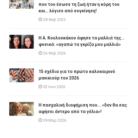
που του έσωσε τη ζωή ήταν η κόρη του
και… λύγισε από συγκίνηση!
28 Φεβ 2023
Η A. Κουλουκάκου άφησε τα μαλλιά της...
φυσικά: «αγαπώ τα γκρίζα μου μαλλιά»
26 Φεβ 2026
15 σχέδια για το πρώτο καλοκαιρινό
μανικιούρ του 2026
02 Ιουν 2026
Η πασχαλινή διαφήμιση που... «δεν θα σας
αφήσει άντερο από τα γέλια»!
09 Μαρ 2026