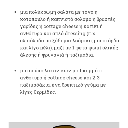
μια πολύχρωμη σαλάτα με τόνο ή
κοτόπουλο ή καπνιστό σολομό ή βραστές
γαρίδες ή cottage cheese ή κατίκι ή
ανθότυρο και απλό dressing (π.χ.
ελαιόλαδο με ξύδι μπαλσάμικο, μουστάρδα
και λίγο μέλι), μαζί με 1 φέτα ψωμί ολικής
άλεσης ή φρυγανιά ή παξιμάδια.
μια σούπα λαχανικών με 1 κομμάτι
ανθότυρο ή cottage cheese και 2-3
παξιμαδάκια, ένα θρεπτικό γεύμα με
λίγες θερμίδες.