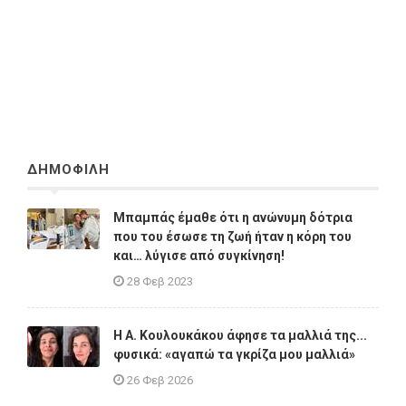
ΔΗΜΟΦΙΛΗ
Μπαμπάς έμαθε ότι η ανώνυμη δότρια
που του έσωσε τη ζωή ήταν η κόρη του
και… λύγισε από συγκίνηση!
28 Φεβ 2023
Η A. Κουλουκάκου άφησε τα μαλλιά της...
φυσικά: «αγαπώ τα γκρίζα μου μαλλιά»
26 Φεβ 2026