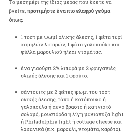
Το μεσημέρι της ίδιας μέρας που έχετε να
βγείτε,
προτιμήστε ένα πιο ελαφρύ γεύμα
όπως:
1 τοστ με ψωμί ολικής άλεσης, 1 φέτα τυρί
χαμηλών λιπαρών, 1 φέτα γαλοπούλα και
φύλλα μαρουλιού ή/και ντομάτας.
ένα γιαούρτι 2% λιπαρά με 2 φρυγανιές
ολικής άλεσης και 1 φρούτο.
σάντουιτς με 2 φέτες ψωμί του τοστ
ολικής άλεσης, τόνο ή κοτόπουλο ή
γαλοπούλα ή αυγό βραστό ή καπνιστό
σολομό, μουστάρδα ή λίγη μαγιονέζα light
ή Philadelphia light ή cottage cheese και
λαχανικά (π.χ. μαρούλι, ντομάτα, καρότο).