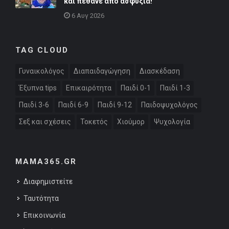
και πέθανε από ασφυξία!
6 Αυγ 2026
TAG CLOUD
Γυναικολόγος
Διαπαιδαγώγηση
Διασκέδαση
Έξυπνα tips
Επικαιρότητα
Παιδί 0-1
Παιδί 1-3
Παιδί 3-6
Παιδί 6-9
Παιδί 9-12
Παιδοψυχολόγος
Σεξ και σχέσεις
Τοκετός
Χιούμορ
Ψυχολογία
MAMA365.GR
Διαφημιστείτε
Ταυτότητα
Επικοινωνία