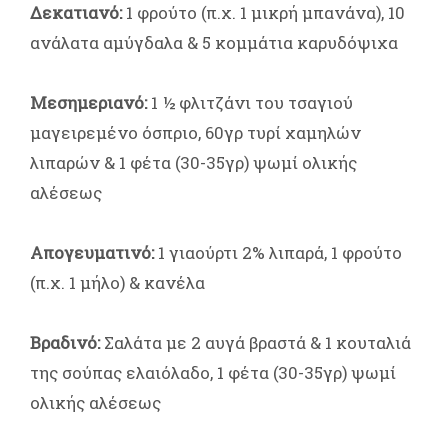
Δεκατιανό:
1 φρούτο (π.χ. 1 μικρή μπανάνα), 10
ανάλατα αμύγδαλα & 5 κομμάτια καρυδόψιχα
Μεσημεριανό:
1 ½ φλιτζάνι του τσαγιού
μαγειρεμένο όσπριο, 60γρ τυρί χαμηλών
λιπαρών & 1 φέτα (30-35γρ) ψωμί ολικής
αλέσεως
Απογευματινό:
1 γιαούρτι 2% λιπαρά, 1 φρούτο
(π.χ. 1 μήλο) & κανέλα
Βραδινό:
Σαλάτα με 2 αυγά βραστά & 1 κουταλιά
της σούπας ελαιόλαδο, 1 φέτα (30-35γρ) ψωμί
ολικής αλέσεως