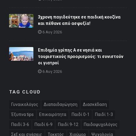
3χρονη παγιδεύτηκε σε παιδική κουζίνα
και πέθανε από ασφυξία!
6 Αυγ 2026
Επιδημία γρίπης Α σε νησιά και
τουριστικούς προορισμούς: τι συνιστούν
οι γιατροί
6 Αυγ 2026
TAG CLOUD
Γυναικολόγος
Διαπαιδαγώγηση
Διασκέδαση
Έξυπνα tips
Επικαιρότητα
Παιδί 0-1
Παιδί 1-3
Παιδί 3-6
Παιδί 6-9
Παιδί 9-12
Παιδοψυχολόγος
Σεξ και σχέσεις
Τοκετός
Χιούμορ
Ψυχολογία