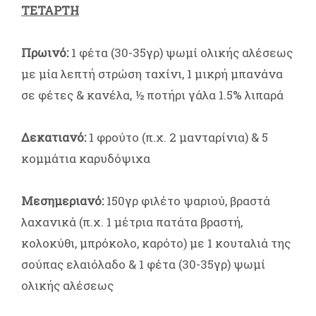
ΤΕΤΑΡΤΗ
Πρωινό:
1 φέτα (30-35γρ) ψωμί ολικής αλέσεως
με μία λεπτή στρώση ταχίνι, 1 μικρή μπανάνα
σε φέτες & κανέλα, ½ ποτήρι γάλα 1.5% λιπαρά
Δεκατιανό:
1 φρούτο (π.χ. 2 μανταρίνια) & 5
κομμάτια καρυδόψιχα
Μεσημεριανό:
150γρ φιλέτο ψαριού, βραστά
λαχανικά (π.χ. 1 μέτρια πατάτα βραστή,
κολοκύθι, μπρόκολο, καρότο) με 1 κουταλιά της
σούπας ελαιόλαδο & 1 φέτα (30-35γρ) ψωμί
ολικής αλέσεως