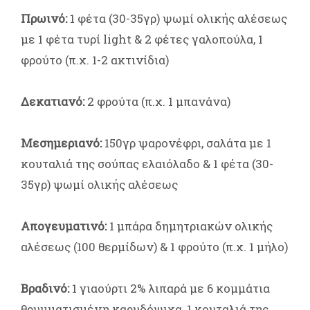
Πρωινό:
1 φέτα (30-35γρ) ψωμί ολικής αλέσεως
με 1 φέτα τυρί light & 2 φέτες γαλοπούλα, 1
φρούτο (π.χ. 1-2 ακτινίδια)
Δεκατιανό:
2 φρούτα (π.χ. 1 μπανάνα)
Μεσημεριανό:
150γρ ψαρονέφρι, σαλάτα με 1
κουταλιά της σούπας ελαιόλαδο & 1 φέτα (30-
35γρ) ψωμί ολικής αλέσεως
Απογευματινό:
1 μπάρα δημητριακών ολικής
αλέσεως (100 θερμίδων) & 1 φρούτο (π.χ. 1 μήλο)
Βραδινό:
1 γιαούρτι 2% λιπαρά με 6 κομμάτια
θρυμματισμένη καρυδόψιχα, 1 κουταλιά της