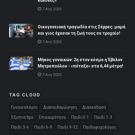
κανόνες»
7 Αυγ 2026
Οικογενειακή τραγωδία στις Σέρρες: μαμά
και γιος έχασαν τη ζωή τους σε τροχαίο!
7 Αυγ 2026
Μήκος γυναικών: 2η στον κόσμο η Έβελυν
Μητροπούλου - «πέταξε» στα 6,44 μέτρα!
7 Αυγ 2026
TAG CLOUD
Γυναικολόγος
Διαπαιδαγώγηση
Διασκέδαση
Έξυπνα tips
Επικαιρότητα
Παιδί 0-1
Παιδί 1-3
Παιδί 3-6
Παιδί 6-9
Παιδί 9-12
Παιδοψυχολόγος