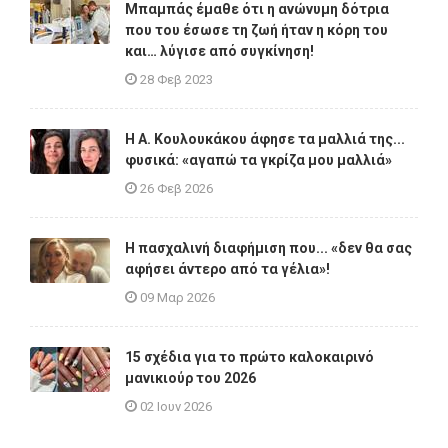
Μπαμπάς έμαθε ότι η ανώνυμη δότρια
που του έσωσε τη ζωή ήταν η κόρη του
και… λύγισε από συγκίνηση!
28 Φεβ 2023
Η A. Κουλουκάκου άφησε τα μαλλιά της...
φυσικά: «αγαπώ τα γκρίζα μου μαλλιά»
26 Φεβ 2026
Η πασχαλινή διαφήμιση που... «δεν θα σας
αφήσει άντερο από τα γέλια»!
09 Μαρ 2026
15 σχέδια για το πρώτο καλοκαιρινό
μανικιούρ του 2026
02 Ιουν 2026