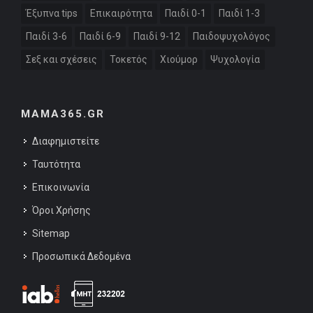
Έξυπνα tips
Επικαιρότητα
Παιδί 0-1
Παιδί 1-3
Παιδί 3-6
Παιδί 6-9
Παιδί 9-12
Παιδοψυχολόγος
Σεξ και σχέσεις
Τοκετός
Χιούμορ
Ψυχολογία
MAMA365.GR
Διαφημιστείτε
Ταυτότητα
Επικοινωνία
Όροι Χρήσης
Sitemap
Προσωπικά Δεδομένα