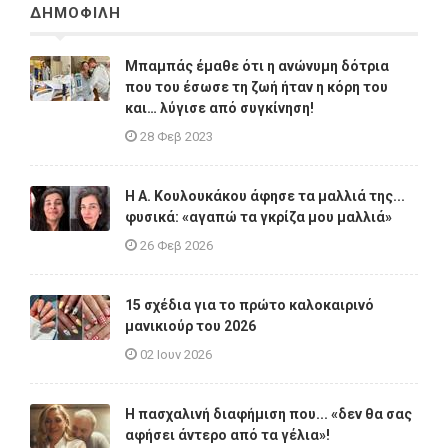
ΔΗΜΟΦΙΛΗ
Μπαμπάς έμαθε ότι η ανώνυμη δότρια
που του έσωσε τη ζωή ήταν η κόρη του
και… λύγισε από συγκίνηση!
28 Φεβ 2023
Η A. Κουλουκάκου άφησε τα μαλλιά της...
φυσικά: «αγαπώ τα γκρίζα μου μαλλιά»
26 Φεβ 2026
15 σχέδια για το πρώτο καλοκαιρινό
μανικιούρ του 2026
02 Ιουν 2026
Η πασχαλινή διαφήμιση που... «δεν θα σας
αφήσει άντερο από τα γέλια»!