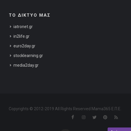
ΤΟ ΔΙΚΤΥΟ ΜΑΣ
iatronet.gr
in2life.gr
euro2day.gr
stocklearning.gr
media2day.gr
Copyrights © 2012-2019 All Rights Reserved Mama365 Ε.Π.Ε.