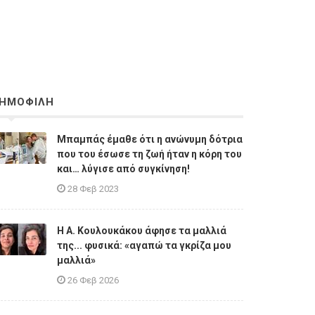
ΗΜΟΦΙΛΗ
Μπαμπάς έμαθε ότι η ανώνυμη δότρια
που του έσωσε τη ζωή ήταν η κόρη του
και… λύγισε από συγκίνηση!
28 Φεβ 2023
Η A. Κουλουκάκου άφησε τα μαλλιά
της... φυσικά: «αγαπώ τα γκρίζα μου
μαλλιά»
26 Φεβ 2026