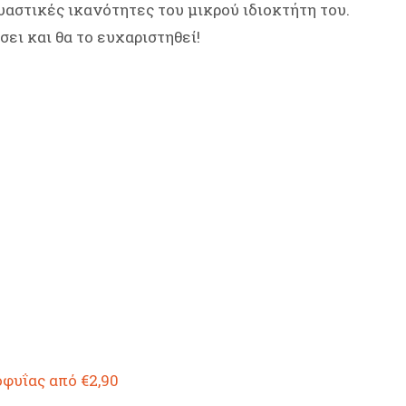
υαστικές ικανότητες του μικρού ιδιοκτήτη του.
ει και θα το ευχαριστηθεί!
φυΐας από €2,90