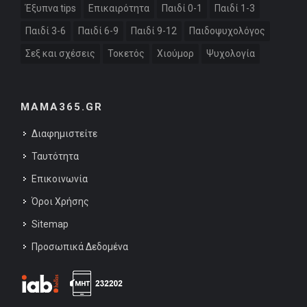
Έξυπνα tips
Επικαιρότητα
Παιδί 0-1
Παιδί 1-3
Παιδί 3-6
Παιδί 6-9
Παιδί 9-12
Παιδοψυχολόγος
Σεξ και σχέσεις
Τοκετός
Χιούμορ
Ψυχολογία
MAMA365.GR
Διαφημιστείτε
Ταυτότητα
Επικοινωνία
Όροι Χρήσης
Sitemap
Προσωπικά Δεδομένα