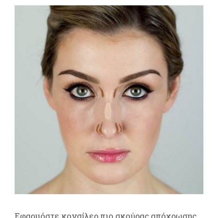
Εφαρμόστε κονσίλερ πιο σκούρας απόχρωσης