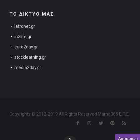
ΤΟ ΔΙΚΤΥΟ ΜΑΣ
iatronet.gr
in2life.gr
euro2day.gr
stocklearning.gr
media2day.gr
Copyrights © 2012-2019 All Rights Reserved Mama365 Ε.Π.Ε.
Απόρρητο
v