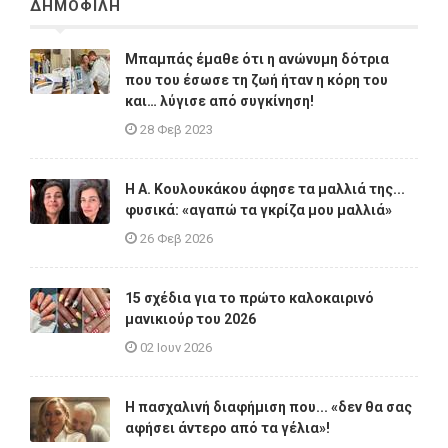
ΔΗΜΟΦΙΛΗ
Μπαμπάς έμαθε ότι η ανώνυμη δότρια
που του έσωσε τη ζωή ήταν η κόρη του
και… λύγισε από συγκίνηση!
28 Φεβ 2023
Η A. Κουλουκάκου άφησε τα μαλλιά της...
φυσικά: «αγαπώ τα γκρίζα μου μαλλιά»
26 Φεβ 2026
15 σχέδια για το πρώτο καλοκαιρινό
μανικιούρ του 2026
02 Ιουν 2026
Η πασχαλινή διαφήμιση που... «δεν θα σας
αφήσει άντερο από τα γέλια»!