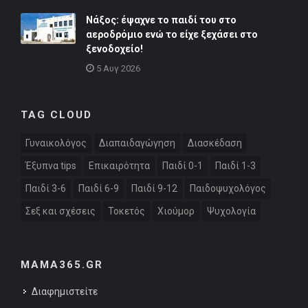
Νάξος: έψαχνε το παιδί του στο
αεροδρόμιο ενώ το είχε ξεχάσει στο
ξενοδοχείο!
5 Αυγ 2026
TAG CLOUD
Γυναικολόγος
Διαπαιδαγώγηση
Διασκέδαση
Έξυπνα tips
Επικαιρότητα
Παιδί 0-1
Παιδί 1-3
Παιδί 3-6
Παιδί 6-9
Παιδί 9-12
Παιδοψυχολόγος
Σεξ και σχέσεις
Τοκετός
Χιούμορ
Ψυχολογία
MAMA365.GR
Διαφημιστείτε