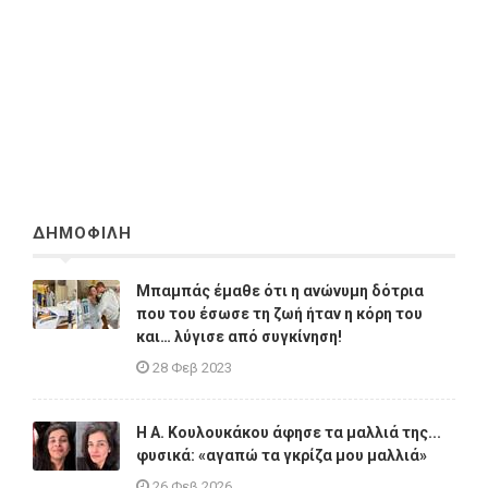
ΔΗΜΟΦΙΛΗ
Μπαμπάς έμαθε ότι η ανώνυμη δότρια
που του έσωσε τη ζωή ήταν η κόρη του
και… λύγισε από συγκίνηση!
28 Φεβ 2023
Η A. Κουλουκάκου άφησε τα μαλλιά της...
φυσικά: «αγαπώ τα γκρίζα μου μαλλιά»
26 Φεβ 2026