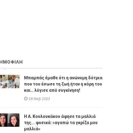
ΗΜΟΦΙΛΗ
Μπαμπάς έμαθε ότι η ανώνυμη δότρια
που του έσωσε τη ζωή ήταν η κόρη του
και… λύγισε από συγκίνηση!
28 Φεβ 2023
Η A. Κουλουκάκου άφησε τα μαλλιά
της... φυσικά: «αγαπώ τα γκρίζα μου
μαλλιά»