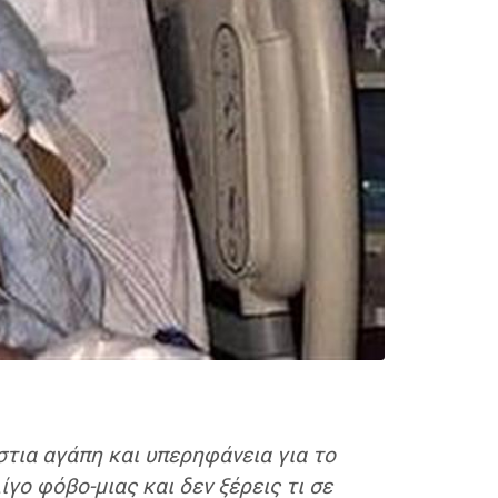
στια αγάπη και υπερηφάνεια για το
ίγο φόβο-μιας και δεν ξέρεις τι σε