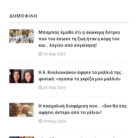
ΔΗΜΟΦΙΛΗ
Μπαμπάς έμαθε ότι η ανώνυμη δότρια
που του έσωσε τη ζωή ήταν η κόρη του
και… λύγισε από συγκίνηση!
28 Φεβ 2023
Η A. Κουλουκάκου άφησε τα μαλλιά της...
φυσικά: «αγαπώ τα γκρίζα μου μαλλιά»
26 Φεβ 2026
Η πασχαλινή διαφήμιση που... «δεν θα σας
αφήσει άντερο από τα γέλια»!
09 Μαρ 2026