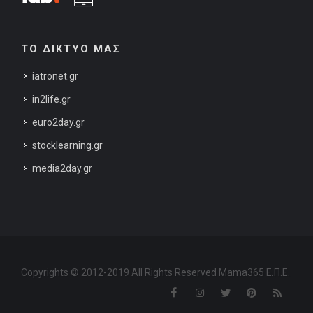
ΤΟ ΔΙΚΤΥΟ ΜΑΣ
iatronet.gr
in2life.gr
euro2day.gr
stocklearning.gr
media2day.gr
Copyrights © 2012-2019 All Rights Reserved Mama365 Ε.Π.Ε.