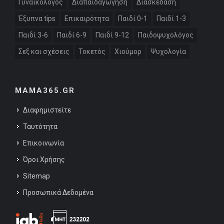
Γυναικολόγος
Διαπαιδαγώγηση
Διασκέδαση
Έξυπνα tips
Επικαιρότητα
Παιδί 0-1
Παιδί 1-3
Παιδί 3-6
Παιδί 6-9
Παιδί 9-12
Παιδοψυχολόγος
Σεξ και σχέσεις
Τοκετός
Χιούμορ
Ψυχολογία
MAMA365.GR
Διαφημιστείτε
Ταυτότητα
Επικοινωνία
Όροι Χρήσης
Sitemap
Προσωπικά Δεδομένα