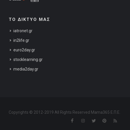
ΤΟ ΔΙΚΤΥΟ ΜΑΣ
iatronet.gr
in2life.gr
euro2day.gr
stocklearning.gr
media2day.gr
Copyrights © 2012-2019 All Rights Reserved Mama365 Ε.Π.Ε.