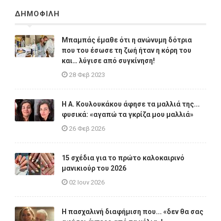
ΔΗΜΟΦΙΛΗ
Μπαμπάς έμαθε ότι η ανώνυμη δότρια
που του έσωσε τη ζωή ήταν η κόρη του
και… λύγισε από συγκίνηση!
28 Φεβ 2023
Η A. Κουλουκάκου άφησε τα μαλλιά της...
φυσικά: «αγαπώ τα γκρίζα μου μαλλιά»
26 Φεβ 2026
15 σχέδια για το πρώτο καλοκαιρινό
μανικιούρ του 2026
02 Ιουν 2026
Η πασχαλινή διαφήμιση που... «δεν θα σας