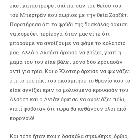
έχει καταστρέψει σπίτια, σαν του θείου του
του Μπερτράν που χώρισε με την θεία Ζορζέτ.
Παρατήρησα ότι το φρύδι της δασκάλας άρχισε
να χορεύει περίεργα, όταν μας είπε ότι
μπορούμε να ανοίξουμε να φάμε το κολατσιό
μας. Αλλά ο Αλσέστ άρχισε να βρίζει, γιατί η
μαμά του του είχε βάλει μόνο δύο κρουασάν
αντί για τρία. Και ο Κλοταίρ άρχισε να φωνάζει
ότι το τοστάκι του ακούμπησε το θρανίο που το
είχε αγγίξει πριν το μολυσμένο κρουασάν του
Αλσέστ και ο Ανιάν άρχισε να ουρλιάζει πάλι,
γιατί φοβόταν ότι τώρα θα πεθάνουν όλοι από
κορονοϊό!
Και τότε ήταν που η δασκάλα σηκώθηκε, όρθια,