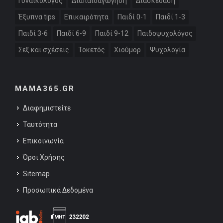
Γυναικολόγος
Διαπαιδαγώγηση
Διασκέδαση
Έξυπνα tips
Επικαιρότητα
Παιδί 0-1
Παιδί 1-3
Παιδί 3-6
Παιδί 6-9
Παιδί 9-12
Παιδοψυχολόγος
Σεξ και σχέσεις
Τοκετός
Χιούμορ
Ψυχολογία
MAMA365.GR
Διαφημιστείτε
Ταυτότητα
Επικοινωνία
Όροι Χρήσης
Sitemap
Προσωπικά Δεδομένα