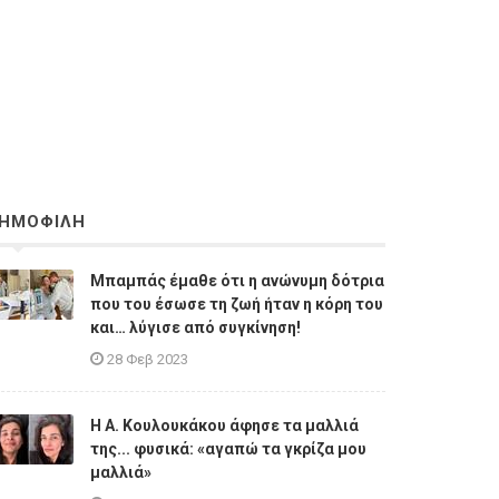
ΗΜΟΦΙΛΗ
Μπαμπάς έμαθε ότι η ανώνυμη δότρια
που του έσωσε τη ζωή ήταν η κόρη του
και… λύγισε από συγκίνηση!
28 Φεβ 2023
Η A. Κουλουκάκου άφησε τα μαλλιά
της... φυσικά: «αγαπώ τα γκρίζα μου
μαλλιά»