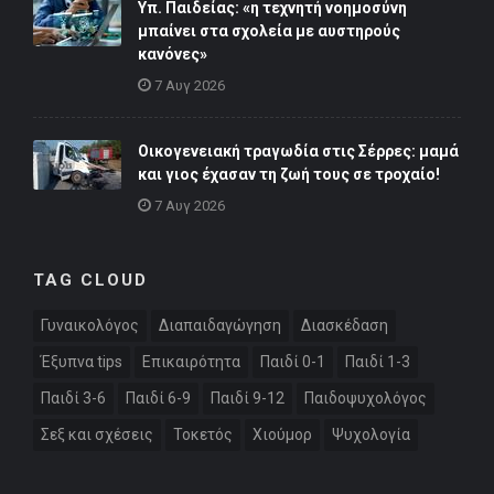
Υπ. Παιδείας: «η τεχνητή νοημοσύνη
μπαίνει στα σχολεία με αυστηρούς
κανόνες»
7 Αυγ 2026
Οικογενειακή τραγωδία στις Σέρρες: μαμά
και γιος έχασαν τη ζωή τους σε τροχαίο!
7 Αυγ 2026
TAG CLOUD
Γυναικολόγος
Διαπαιδαγώγηση
Διασκέδαση
Έξυπνα tips
Επικαιρότητα
Παιδί 0-1
Παιδί 1-3
Παιδί 3-6
Παιδί 6-9
Παιδί 9-12
Παιδοψυχολόγος
Σεξ και σχέσεις
Τοκετός
Χιούμορ
Ψυχολογία