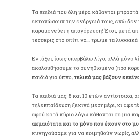
Τα παιδιά που όλη μέρα κάθονται μπροστά
εκτονώσουν την ενέργειά τους, ενώ δεν 
παραμονεύει η απαγόρευση! Έτσι, μετά απ
τέσσερις στο σπίτι να… τρώμε τα λυσσακά
Εντάξει, ίσως υπερβάλω λίγο, αλλά μόνο λίγ
ακολουθήσουμε το συνηθισμένο (προ κορο
παιδιά για ύπνο,
τελικά μας βάζουν εκείνα
Τα παιδιά μας, 8 και 10 ετών αντίστοιχα
τηλεκπαίδευση ξεκινά μεσημέρι, κι αφετ
αφού κατά κύριο λόγω κάθονται σε μια καρ
ακμαιότατα και το μόνο που έχουν στο μυα
κυνηγούσαμε για να κοιμηθούν νωρίς, αλ