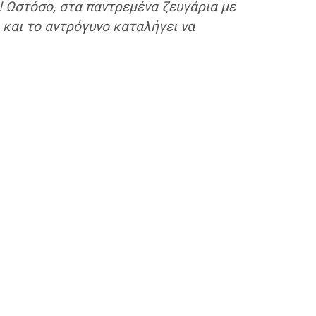
! Ωστόσο, στα παντρεμένα ζευγάρια με
 και το αντρόγυνο καταλήγει να