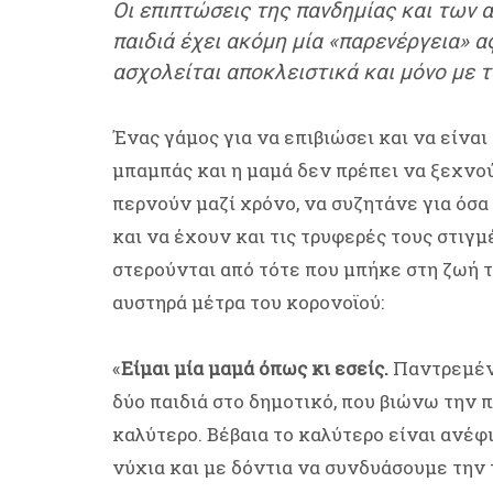
Οι επιπτώσεις της πανδημίας και των 
παιδιά έχει ακόμη μία «παρενέργεια» 
ασχολείται αποκλειστικά και μόνο με τ
Ένας γάμος για να επιβιώσει και να είναι
μπαμπάς και η μαμά δεν πρέπει να ξεχνού
περνούν μαζί χρόνο, να συζητάνε για όσα
και να έχουν και τις τρυφερές τους στιγ
στερούνται από τότε που μπήκε στη ζωή τ
αυστηρά μέτρα του κορονοϊού:
«
Είμαι μία μαμά όπως κι εσείς.
Παντρεμένη
δύο παιδιά στο δημοτικό, που βιώνω την
καλύτερο. Βέβαια το καλύτερο είναι ανέφ
νύχια και με δόντια να συνδυάσουμε την