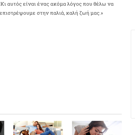
Κι αυτός είναι ένας ακόμα λόγος που θέλω να
 επιστρέψουμε στην παλιά, καλή ζωή μας.»