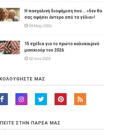
Η πασχαλινή διαφήμιση που... «δεν θα
σας αφήσει άντερο από τα γέλια»!
09 Μαρ 2026
15 σχέδια για το πρώτο καλοκαιρινό
μανικιούρ του 2026
02 Ιουν 2026
ΚΟΛΟΥΘΗΣΤΕ ΜΑΣ
ΠΕΙΤΕ ΣΤΗΝ ΠΑΡΕΑ ΜΑΣ