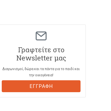
Γραφτείτε στο
Newsletter μας
Διαγωνισμοί, δώρα και τα πάντα για το παιδί και
την οικογένεια!
ΕΓΓΡΑΦΗ