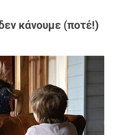
 δεν κάνουμε (ποτέ!)