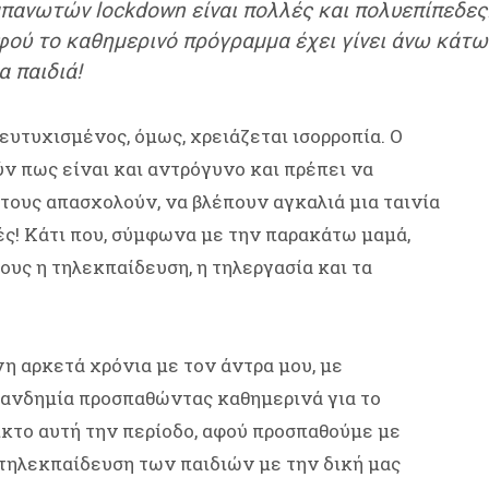
απανωτών lockdown είναι πολλές και πολυεπίπεδες
αφού το καθημερινό πρόγραμμα έχει γίνει άνω κάτω
α παιδιά!
 ευτυχισμένος, όμως, χρειάζεται ισορροπία. Ο
ν πως είναι και αντρόγυνο και πρέπει να
 τους απασχολούν, να βλέπουν αγκαλιά μια ταινία
μές! Κάτι που, σύμφωνα με την παρακάτω μαμά,
ους η τηλεκπαίδευση, η τηλεργασία και τα
 αρκετά χρόνια με τον άντρα μου, με
 πανδημία προσπαθώντας καθημερινά για το
ικτο αυτή την περίοδο, αφού προσπαθούμε με
 τηλεκπαίδευση των παιδιών με την δική μας