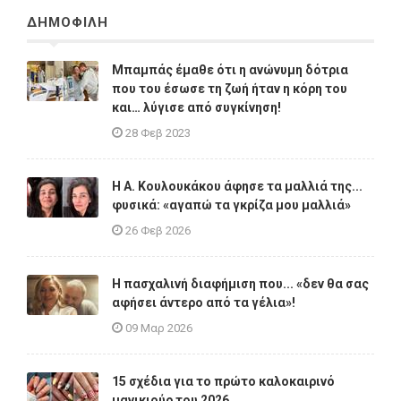
ΔΗΜΟΦΙΛΗ
Μπαμπάς έμαθε ότι η ανώνυμη δότρια
που του έσωσε τη ζωή ήταν η κόρη του
και… λύγισε από συγκίνηση!
28 Φεβ 2023
Η A. Κουλουκάκου άφησε τα μαλλιά της...
φυσικά: «αγαπώ τα γκρίζα μου μαλλιά»
26 Φεβ 2026
Η πασχαλινή διαφήμιση που... «δεν θα σας
αφήσει άντερο από τα γέλια»!
09 Μαρ 2026
15 σχέδια για το πρώτο καλοκαιρινό
μανικιούρ του 2026