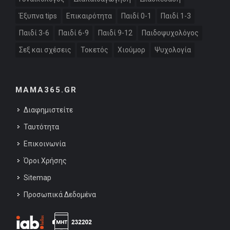
Έξυπνα tips
Επικαιρότητα
Παιδί 0-1
Παιδί 1-3
Παιδί 3-6
Παιδί 6-9
Παιδί 9-12
Παιδοψυχολόγος
Σεξ και σχέσεις
Τοκετός
Χιούμορ
Ψυχολογία
MAMA365.GR
Διαφημιστείτε
Ταυτότητα
Επικοινωνία
Όροι Χρήσης
Sitemap
Προσωπικά Δεδομένα