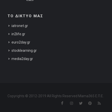
ΤΟ ΔΙΚΤΥΟ ΜΑΣ
iatronet.gr
in2life.gr
euro2day.gr
stocklearning.gr
media2day.gr
Copyrights © 2012-2019 All Rights Reserved Mama365 Ε.Π.Ε.