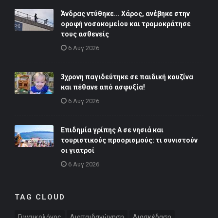
Άνδρας ντύθηκε... Χάρος, ανέβηκε στην
οροφή νοσοκομείου και τρομοκράτησε
τους ασθενείς
6 Αυγ 2026
3χρονη παγιδεύτηκε σε παιδική κουζίνα
και πέθανε από ασφυξία!
6 Αυγ 2026
Επιδημία γρίπης Α σε νησιά και
τουριστικούς προορισμούς: τι συνιστούν
οι γιατροί
6 Αυγ 2026
TAG CLOUD
Γυναικολόγος
Διαπαιδαγώγηση
Διασκέδαση