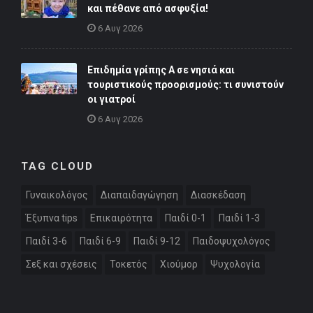
και πέθανε από ασφυξία!
6 Αυγ 2026
Επιδημία γρίπης Α σε νησιά και
τουριστικούς προορισμούς: τι συνιστούν
οι γιατροί
6 Αυγ 2026
TAG CLOUD
Γυναικολόγος
Διαπαιδαγώγηση
Διασκέδαση
Έξυπνα tips
Επικαιρότητα
Παιδί 0-1
Παιδί 1-3
Παιδί 3-6
Παιδί 6-9
Παιδί 9-12
Παιδοψυχολόγος
Σεξ και σχέσεις
Τοκετός
Χιούμορ
Ψυχολογία