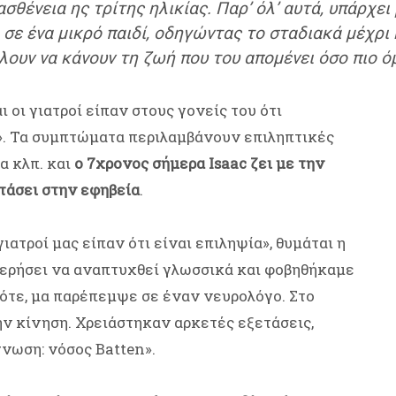
ασθένεια ης τρίτης ηλικίας. Παρ’ όλ’ αυτά, υπάρχει
ε ένα μικρό παιδί, οδηγώντας το σταδιακά μέχρι κα
έλουν να κάνουν τη ζωή που του απομένει όσο πιο ό
 οι γιατροί είπαν στους γονείς του ότι
ς». Τα συμπτώματα περιλαμβάνουν επιληπτικές
α κλπ. και
ο 7χρονος σήμερα Isaac ζει με την
τάσει στην εφηβεία
.
γιατροί μας είπαν ότι είναι επιληψία», θυμάται η
τερήσει να αναπτυχθεί γλωσσικά και φοβηθήκαμε
 τότε, μα παρέπεμψε σε έναν νευρολόγο. Στο
ην κίνηση. Χρειάστηκαν αρκετές εξετάσεις,
νωση: νόσος Batten».