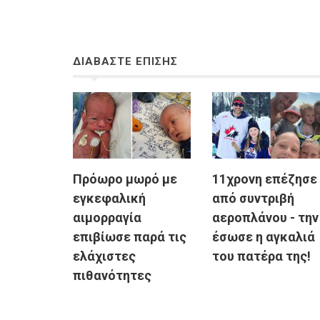
ΔΙΑΒΑΣΤΕ ΕΠΙΣΗΣ
Πρόωρο μωρό με
11χρονη επέζησε
εγκεφαλική
από συντριβή
αιμορραγία
αεροπλάνου - την
επιβίωσε παρά τις
έσωσε η αγκαλιά
ελάχιστες
του πατέρα της!
πιθανότητες