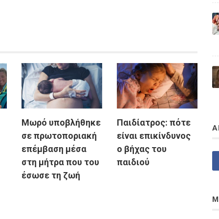
Μωρό υποβλήθηκε
Παιδίατρος: πότε
Α
σε πρωτοποριακή
είναι επικίνδυνος
επέμβαση μέσα
ο βήχας του
στη μήτρα που του
παιδιού
έσωσε τη ζωή
Μ