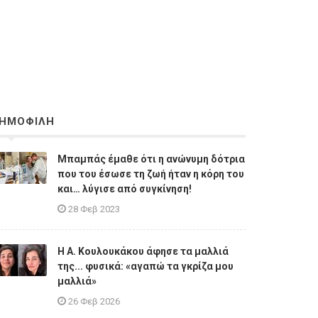
ΗΜΟΦΙΛΗ
Μπαμπάς έμαθε ότι η ανώνυμη δότρια
που του έσωσε τη ζωή ήταν η κόρη του
και… λύγισε από συγκίνηση!
28 Φεβ 2023
Η A. Κουλουκάκου άφησε τα μαλλιά
της... φυσικά: «αγαπώ τα γκρίζα μου
μαλλιά»
26 Φεβ 2026