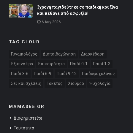
3χρονη παγιδεύτηκε σε παιδική κουζίνα
και πέθανε από ασφυξία!
6 Αυγ 2026
TAG CLOUD
Γυναικολόγος
Διαπαιδαγώγηση
Διασκέδαση
Έξυπνα tips
Επικαιρότητα
Παιδί 0-1
Παιδί 1-3
Παιδί 3-6
Παιδί 6-9
Παιδί 9-12
Παιδοψυχολόγος
Σεξ και σχέσεις
Τοκετός
Χιούμορ
Ψυχολογία
MAMA365.GR
Διαφημιστείτε
Ταυτότητα