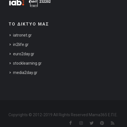
ΤΟ ΔΙΚΤΥΟ ΜΑΣ
iatronet.gr
in2life.gr
euro2day.gr
stocklearning.gr
media2day.gr
Copyrights © 2012-2019 All Rights Reserved Mama365 Ε.Π.Ε.