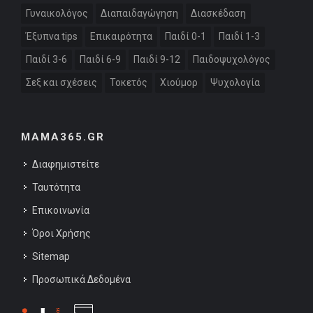
Γυναικολόγος
Διαπαιδαγώγηση
Διασκέδαση
Έξυπνα tips
Επικαιρότητα
Παιδί 0-1
Παιδί 1-3
Παιδί 3-6
Παιδί 6-9
Παιδί 9-12
Παιδοψυχολόγος
Σεξ και σχέσεις
Τοκετός
Χιούμορ
Ψυχολογία
MAMA365.GR
Διαφημιστείτε
Ταυτότητα
Επικοινωνία
Όροι Χρήσης
Sitemap
Προσωπικά Δεδομένα