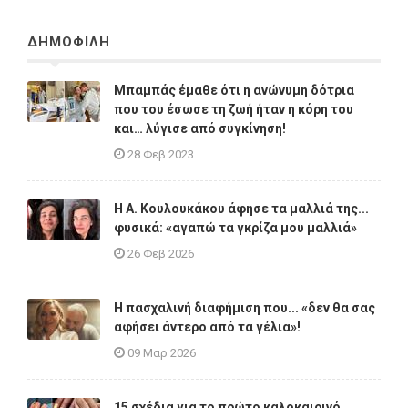
ΔΗΜΟΦΙΛΗ
Μπαμπάς έμαθε ότι η ανώνυμη δότρια
που του έσωσε τη ζωή ήταν η κόρη του
και… λύγισε από συγκίνηση!
28 Φεβ 2023
Η A. Κουλουκάκου άφησε τα μαλλιά της...
φυσικά: «αγαπώ τα γκρίζα μου μαλλιά»
26 Φεβ 2026
Η πασχαλινή διαφήμιση που... «δεν θα σας
αφήσει άντερο από τα γέλια»!
09 Μαρ 2026
15 σχέδια για το πρώτο καλοκαιρινό