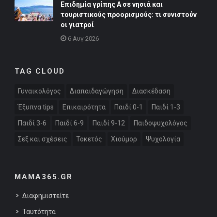
Επιδημία γρίπης Α σε νησιά και
τουριστικούς προορισμούς: τι συνιστούν
οι γιατροί
6 Αυγ 2026
TAG CLOUD
Γυναικολόγος
Διαπαιδαγώγηση
Διασκέδαση
Έξυπνα tips
Επικαιρότητα
Παιδί 0-1
Παιδί 1-3
Παιδί 3-6
Παιδί 6-9
Παιδί 9-12
Παιδοψυχολόγος
Σεξ και σχέσεις
Τοκετός
Χιούμορ
Ψυχολογία
MAMA365.GR
Διαφημιστείτε
Ταυτότητα