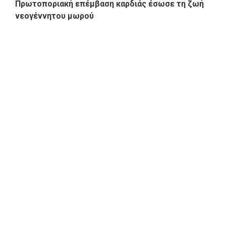
Πρωτοποριακή επέμβαση καρδιάς έσωσε τη ζωή
νεογέννητου μωρού