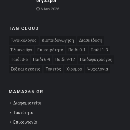
οι γιατροί
6 Αυγ 2026
TAG CLOUD
Γυναικολόγος
Διαπαιδαγώγηση
Διασκέδαση
Έξυπνα tips
Επικαιρότητα
Παιδί 0-1
Παιδί 1-3
Παιδί 3-6
Παιδί 6-9
Παιδί 9-12
Παιδοψυχολόγος
Σεξ και σχέσεις
Τοκετός
Χιούμορ
Ψυχολογία
MAMA365.GR
Διαφημιστείτε
Ταυτότητα
Επικοινωνία