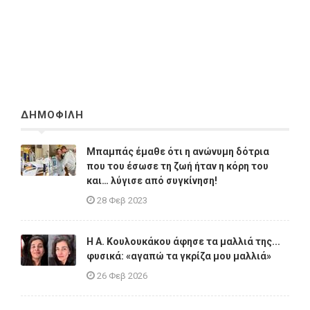
ΔΗΜΟΦΙΛΗ
Μπαμπάς έμαθε ότι η ανώνυμη δότρια
που του έσωσε τη ζωή ήταν η κόρη του
και… λύγισε από συγκίνηση!
28 Φεβ 2023
Η A. Κουλουκάκου άφησε τα μαλλιά της...
φυσικά: «αγαπώ τα γκρίζα μου μαλλιά»
26 Φεβ 2026