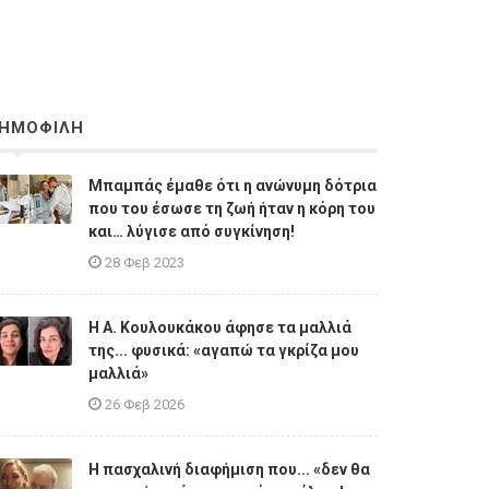
ΗΜΟΦΙΛΗ
Μπαμπάς έμαθε ότι η ανώνυμη δότρια
που του έσωσε τη ζωή ήταν η κόρη του
και… λύγισε από συγκίνηση!
28 Φεβ 2023
Η A. Κουλουκάκου άφησε τα μαλλιά
της... φυσικά: «αγαπώ τα γκρίζα μου
μαλλιά»
26 Φεβ 2026
Η πασχαλινή διαφήμιση που... «δεν θα