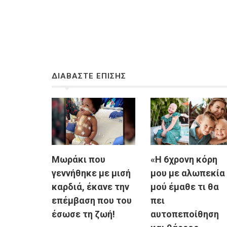
ΔΙΑΒΑΣΤΕ ΕΠΙΣΗΣ
Μωράκι που
«Η 6χρονη κόρη
γεννήθηκε με μισή
μου με αλωπεκία
καρδιά, έκανε την
μού έμαθε τι θα
επέμβαση που του
πει
έσωσε τη ζωή!
αυτοπεποίθηση