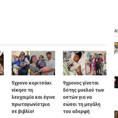
Δ
5χρονο κοριτσάκι
9χρονος γίνεται
νίκησε τη
δότης μυελού των
λευχαιμία και έγινε
οστών για να
πρωταγωνίστρια
σώσει τη μεγάλη
σε βιβλίο!
του αδερφή