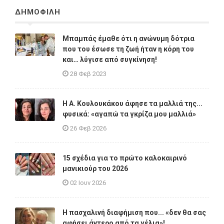
ΔΗΜΟΦΙΛΗ
Μπαμπάς έμαθε ότι η ανώνυμη δότρια
που του έσωσε τη ζωή ήταν η κόρη του
και… λύγισε από συγκίνηση!
28 Φεβ 2023
Η A. Κουλουκάκου άφησε τα μαλλιά της...
φυσικά: «αγαπώ τα γκρίζα μου μαλλιά»
26 Φεβ 2026
15 σχέδια για το πρώτο καλοκαιρινό
μανικιούρ του 2026
02 Ιουν 2026
Η πασχαλινή διαφήμιση που... «δεν θα σας
αφήσει άντερο από τα γέλια»!