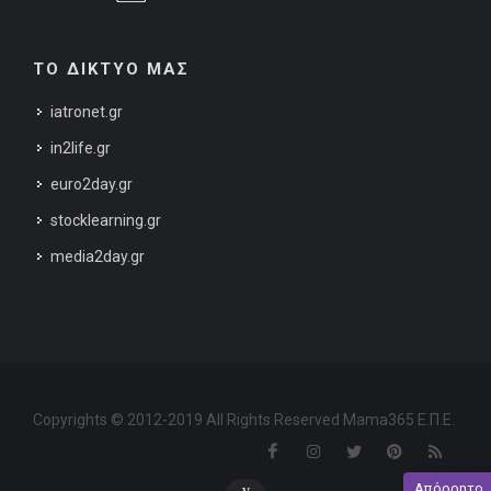
ΤΟ ΔΙΚΤΥΟ ΜΑΣ
iatronet.gr
in2life.gr
euro2day.gr
stocklearning.gr
media2day.gr
Copyrights © 2012-2019 All Rights Reserved Mama365 Ε.Π.Ε.
Απόρρητο
v