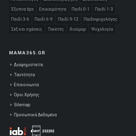
Έξυπνα tips
Επικαιρότητα
Παιδί 0-1
Παιδί 1-3
Παιδί 3-6
Παιδί 6-9
Παιδί 9-12
Παιδοψυχολόγος
Σεξ και σχέσεις
Τοκετός
Χιούμορ
Ψυχολογία
MAMA365.GR
Διαφημιστείτε
Ταυτότητα
Επικοινωνία
Όροι Χρήσης
Sitemap
Προσωπικά Δεδομένα