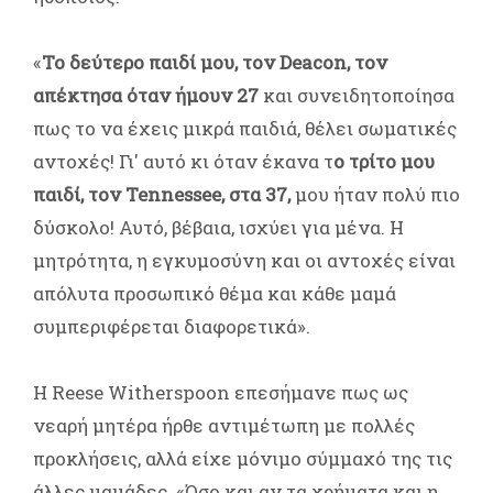
«
Το δεύτερο παιδί μου, τον Deacon, τον
απέκτησα όταν ήμουν 27
και συνειδητοποίησα
πως το να έχεις μικρά παιδιά, θέλει σωματικές
αντοχές! Γι' αυτό κι όταν έκανα τ
ο τρίτο μου
παιδί, τον Tennessee, στα 37,
μου ήταν πολύ πιο
δύσκολο! Αυτό, βέβαια, ισχύει για μένα. Η
μητρότητα, η εγκυμοσύνη και οι αντοχές είναι
απόλυτα προσωπικό θέμα και κάθε μαμά
συμπεριφέρεται διαφορετικά».
Η Reese Witherspoon επεσήμανε πως ως
νεαρή μητέρα ήρθε αντιμέτωπη με πολλές
προκλήσεις, αλλά είχε μόνιμο σύμμαχό της τις
άλλες μαμάδες. «Όσο και αν τα χρήματα και η