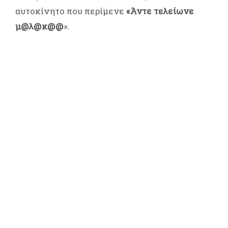
αυτοκίνητο που περίμενε
«Άντε τελείωνε
μ@λ@κ@@
».