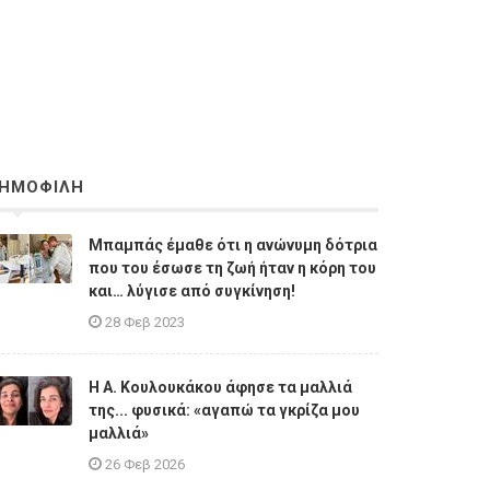
ΗΜΟΦΙΛΗ
Μπαμπάς έμαθε ότι η ανώνυμη δότρια
που του έσωσε τη ζωή ήταν η κόρη του
και… λύγισε από συγκίνηση!
28 Φεβ 2023
Η A. Κουλουκάκου άφησε τα μαλλιά
της... φυσικά: «αγαπώ τα γκρίζα μου
μαλλιά»
26 Φεβ 2026