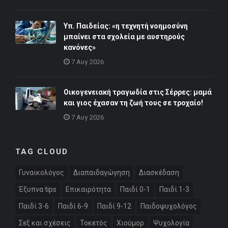
Υπ. Παιδείας: «η τεχνητή νοημοσύνη
μπαίνει στα σχολεία με αυστηρούς
κανόνες»
7 Αυγ 2026
Οικογενειακή τραγωδία στις Σέρρες: μαμά
και γιος έχασαν τη ζωή τους σε τροχαίο!
7 Αυγ 2026
TAG CLOUD
Γυναικολόγος
Διαπαιδαγώγηση
Διασκέδαση
Έξυπνα tips
Επικαιρότητα
Παιδί 0-1
Παιδί 1-3
Παιδί 3-6
Παιδί 6-9
Παιδί 9-12
Παιδοψυχολόγος
Σεξ και σχέσεις
Τοκετός
Χιούμορ
Ψυχολογία