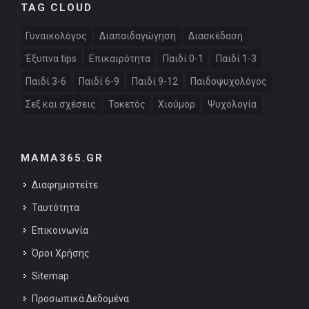
TAG CLOUD
Γυναικολόγος
Διαπαιδαγώγηση
Διασκέδαση
Έξυπνα tips
Επικαιρότητα
Παιδί 0-1
Παιδί 1-3
Παιδί 3-6
Παιδί 6-9
Παιδί 9-12
Παιδοψυχολόγος
Σεξ και σχέσεις
Τοκετός
Χιούμορ
Ψυχολογία
MAMA365.GR
Διαφημιστείτε
Ταυτότητα
Επικοινωνία
Όροι Χρήσης
Sitemap
Προσωπικά Δεδομένα