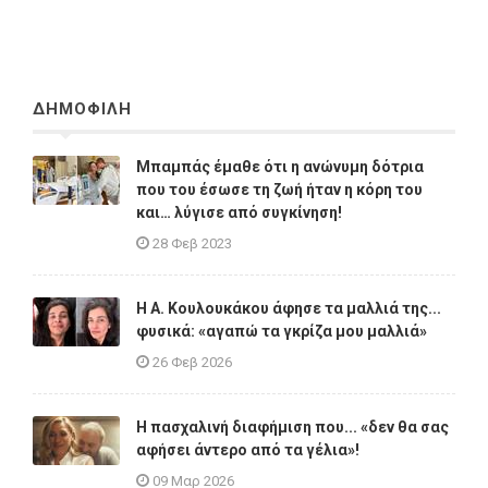
ΔΗΜΟΦΙΛΗ
Μπαμπάς έμαθε ότι η ανώνυμη δότρια
που του έσωσε τη ζωή ήταν η κόρη του
και… λύγισε από συγκίνηση!
28 Φεβ 2023
Η A. Κουλουκάκου άφησε τα μαλλιά της...
φυσικά: «αγαπώ τα γκρίζα μου μαλλιά»
26 Φεβ 2026
Η πασχαλινή διαφήμιση που... «δεν θα σας
αφήσει άντερο από τα γέλια»!
09 Μαρ 2026