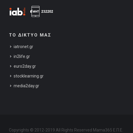
ΤΟ ΔΙΚΤΥΟ ΜΑΣ
iatronet.gr
in2life.gr
euro2day.gr
stocklearning.gr
media2day.gr
Copyrights © 2012-2019 All Rights Reserved Mama365 Ε.Π.Ε.