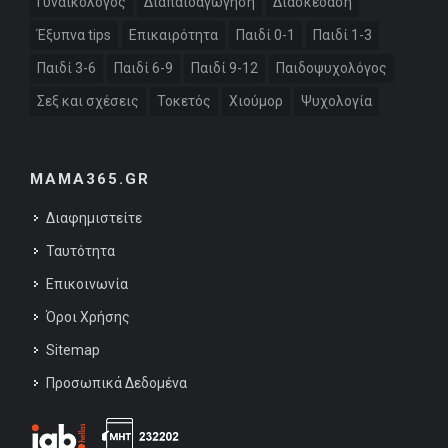
Γυναικολόγος
Διαπαιδαγώγηση
Διασκέδαση
Έξυπνα tips
Επικαιρότητα
Παιδί 0-1
Παιδί 1-3
Παιδί 3-6
Παιδί 6-9
Παιδί 9-12
Παιδοψυχολόγος
Σεξ και σχέσεις
Τοκετός
Χιούμορ
Ψυχολογία
MAMA365.GR
Διαφημιστείτε
Ταυτότητα
Επικοινωνία
Όροι Χρήσης
Sitemap
Προσωπικά Δεδομένα