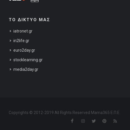
ΤΟ ΔΙΚΤΥΟ ΜΑΣ
iatronet.gr
in2life.gr
euro2day.gr
stocklearning.gr
media2day.gr
Copyrights © 2012-2019 All Rights Reserved Mama365 Ε.Π.Ε.