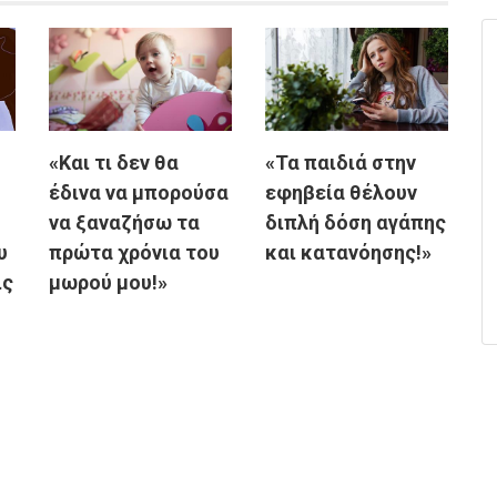
«Και τι δεν θα
«Τα παιδιά στην
έδινα να μπορούσα
εφηβεία θέλουν
να ξαναζήσω τα
διπλή δόση αγάπης
υ
πρώτα χρόνια του
και κατανόησης!»
ις
μωρού μου!»