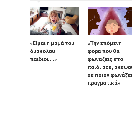
«Είμαι η μαμά του
«Την επόμενη
δύσκολου
φορά που θα
παιδιού...»
φωνάξεις στο
παιδί σου, σκέψο
σε ποιον φωνάζε
πραγματικά»