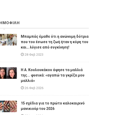
ΗΜΟΦΙΛΗ
Μπαμπάς έμαθε ότι η ανώνυμη δότρια
που του έσωσε τη ζωή ήταν η κόρη του
και… λύγισε από συγκίνηση!
28 Φεβ 2023
Η A. Κουλουκάκου άφησε τα μαλλιά
της... φυσικά: «αγαπώ τα γκρίζα μου
μαλλιά»
26 Φεβ 2026
15 σχέδια για το πρώτο καλοκαιρινό
μανικιούρ του 2026