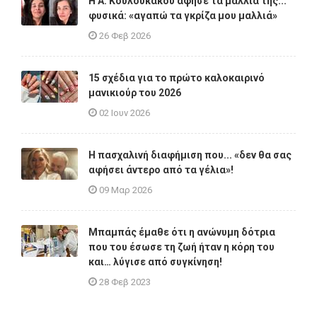
Η A. Κουλουκάκου άφησε τα μαλλιά της...
φυσικά: «αγαπώ τα γκρίζα μου μαλλιά»
26 Φεβ 2026
15 σχέδια για το πρώτο καλοκαιρινό
μανικιούρ του 2026
02 Ιουν 2026
Η πασχαλινή διαφήμιση που... «δεν θα σας
αφήσει άντερο από τα γέλια»!
09 Μαρ 2026
Μπαμπάς έμαθε ότι η ανώνυμη δότρια
που του έσωσε τη ζωή ήταν η κόρη του
και… λύγισε από συγκίνηση!
28 Φεβ 2023