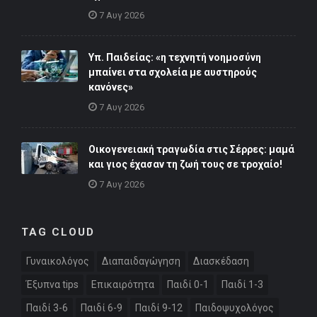
7 Αυγ 2026
Υπ. Παιδείας: «η τεχνητή νοημοσύνη
μπαίνει στα σχολεία με αυστηρούς
κανόνες»
7 Αυγ 2026
Οικογενειακή τραγωδία στις Σέρρες: μαμά
και γιος έχασαν τη ζωή τους σε τροχαίο!
7 Αυγ 2026
TAG CLOUD
Γυναικολόγος
Διαπαιδαγώγηση
Διασκέδαση
Έξυπνα tips
Επικαιρότητα
Παιδί 0-1
Παιδί 1-3
Παιδί 3-6
Παιδί 6-9
Παιδί 9-12
Παιδοψυχολόγος