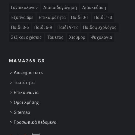
Γυναικολόγος
Διαπαιδαγώγηση
Διασκέδαση
Έξυπνα tips
Επικαιρότητα
Παιδί 0-1
Παιδί 1-3
Παιδί 3-6
Παιδί 6-9
Παιδί 9-12
Παιδοψυχολόγος
Σεξ και σχέσεις
Τοκετός
Χιούμορ
Ψυχολογία
MAMA365.GR
Διαφημιστείτε
Ταυτότητα
Επικοινωνία
Όροι Χρήσης
Sitemap
Προσωπικά Δεδομένα