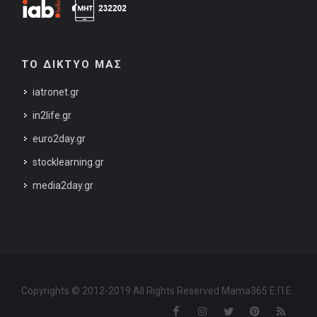
ΤΟ ΔΙΚΤΥΟ ΜΑΣ
iatronet.gr
in2life.gr
euro2day.gr
stocklearning.gr
media2day.gr
Copyrights © 2012-2019 All Rights Reserved Mama365 Ε.Π.Ε.