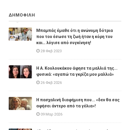
ΔΗΜΟΦΙΛΗ
Μπαμπάς έμαθε ότι η ανώνυμη δότρια
που του έσωσε τη ζωή ήταν η κόρη του
και… λύγισε από συγκίνηση!
28 Φεβ 2023
Η A. Κουλουκάκου άφησε τα μαλλιά της...
φυσικά: «αγαπώ τα γκρίζα μου μαλλιά»
26 Φεβ 2026
Η πασχαλινή διαφήμιση που... «δεν θα σας
αφήσει άντερο από τα γέλια»!
09 Μαρ 2026